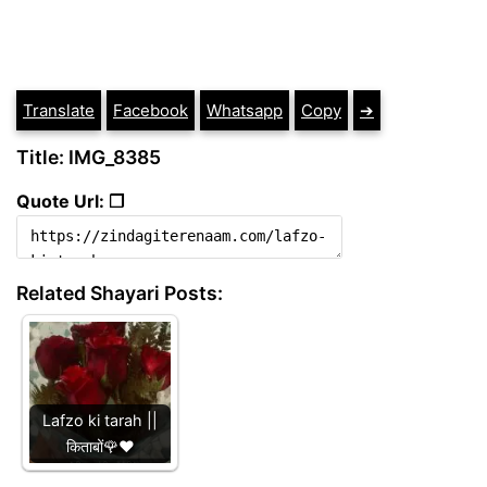
Translate
Facebook
Whatsapp
Copy
➔
Title: IMG_8385
Quote Url: ❐
Related Shayari Posts:
Lafzo ki tarah ||
किताबों🌹❤️