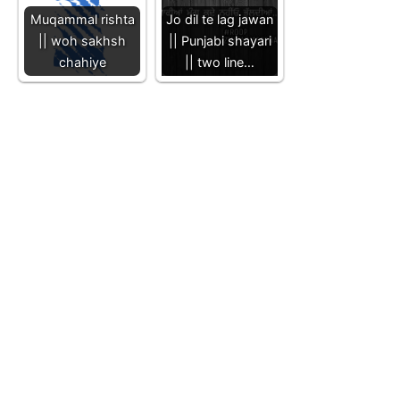
Muqammal rishta
Jo dil te lag jawan
|| woh sakhsh
|| Punjabi shayari
chahiye
|| two line…