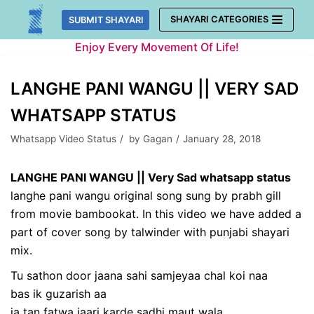
Skip
SHAYARI CATEGORIES
SUBMIT SHAYARI
to
Enjoy Every Movement Of Life!
content
LANGHE PANI WANGU || VERY SAD
WHATSAPP STATUS
Whatsapp Video Status
by
Gagan
January 28, 2018
LANGHE PANI WANGU || Very Sad whatsapp status
langhe pani wangu original song sung by prabh gill
from movie bambookat. In this video we have added a
part of cover song by talwinder with punjabi shayari
mix.
Tu sathon door jaana sahi samjeyaa chal koi naa
bas ik guzarish aa
ja tan fatwa jaari karde sadhi maut wala