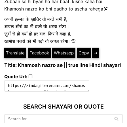
Zubaan se hi byan ho har baat, kisne kaha hai
Khamosh nazro ko bhi padho to ascha rahega💯
अपनी इज़्ज़त के ख़ातिर तो मरते सभी हैं,
आबरू औरों का भी ढको तो अच्छा रहेगा।
ज़ुबाँ से ही बयाँ हो हर बात, किसने कहा है,
ख़ामोश नज़रों को भी पढ़ो तो अच्छा रहेगा।💯
Translate
Facebook
Whatsapp
Copy
➔
Title: Khamosh nazro se || true line Hindi shayari
Quote Url: ❐
SEARCH SHAYARI OR QUOTE