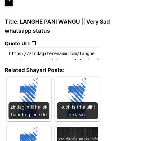
Title: LANGHE PANI WANGU || Very Sad
whatsapp status
Quote Url: ❐
Related Shayari Posts:
zindagi mili hai ek
kuch is trha uljhi
baar to g lene do
he lakire