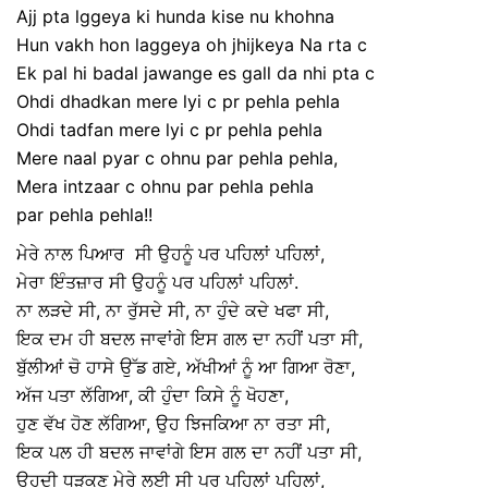
Ajj pta lggeya ki hunda kise nu khohna
Hun vakh hon laggeya oh jhijkeya Na rta c
Ek pal hi badal jawange es gall da nhi pta c
Ohdi dhadkan mere lyi c pr pehla pehla
Ohdi tadfan mere lyi c pr pehla pehla
Mere naal pyar c ohnu par pehla pehla,
Mera intzaar c ohnu par pehla pehla
par pehla pehla!!
ਮੇਰੇ ਨਾਲ ਪਿਆਰ ਸੀ ਉਹਨੂੰ ਪਰ ਪਹਿਲਾਂ ਪਹਿਲਾਂ,
ਮੇਰਾ ਇੰਤਜ਼ਾਰ ਸੀ ਉਹਨੂੰ ਪਰ ਪਹਿਲਾਂ ਪਹਿਲਾਂ.
ਨਾ ਲੜਦੇ ਸੀ, ਨਾ ਰੁੱਸਦੇ ਸੀ, ਨਾ ਹੁੰਦੇ ਕਦੇ ਖਫਾ ਸੀ,
ਇਕ ਦਮ ਹੀ ਬਦਲ ਜਾਵਾਂਗੇ ਇਸ ਗਲ ਦਾ ਨਹੀਂ ਪਤਾ ਸੀ,
ਬੁੱਲੀਆਂ ਚੋ ਹਾਸੇ ਉੱਡ ਗਏ, ਅੱਖੀਆਂ ਨੂੰ ਆ ਗਿਆ ਰੋਣਾ,
ਅੱਜ ਪਤਾ ਲੱਗਿਆ, ਕੀ ਹੁੰਦਾ ਕਿਸੇ ਨੂੰ ਖੋਹਣਾ,
ਹੁਣ ਵੱਖ ਹੋਣ ਲੱਗਿਆ, ਉਹ ਝਿਜਕਿਆ ਨਾ ਰਤਾ ਸੀ,
ਇਕ ਪਲ ਹੀ ਬਦਲ ਜਾਵਾਂਗੇ ਇਸ ਗਲ ਦਾ ਨਹੀਂ ਪਤਾ ਸੀ,
ਉਹਦੀ ਧੜਕਣ ਮੇਰੇ ਲਈ ਸੀ ਪਰ ਪਹਿਲਾਂ ਪਹਿਲਾਂ,