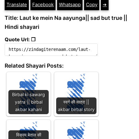
Translate
Facebook
Whatsapp
Copy
➔
Title: Laut ke mein Na aayunga|| sad but true ||
Hindi shayari
Quote Url: ❐
Related Shayari Posts:
Birbal ki sawarg
yatra || birbal
स्वर्ग की यात्रा ||
akbar kahani
akbar birbal story
विक्रम बेताल की