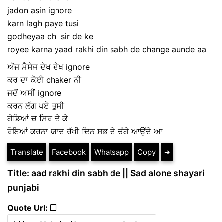
jadon asin ignore
karn lagh paye tusi
godheyaa ch sir de ke
royee karna yaad rakhi din sabh de change aunde aa
ਅੱਜ ਮੈਸੇਜ ਦੇਖ ਦੇਖ ignore
ਕਰ ਦਾ ਕੋਈ chaker ਨੀ
ਜਦੋਂ ਅਸੀਂ ignore
ਕਰਨ ਲੱਗ ਪਏ ਤੁਸੀ
ਗੋਡਿਆਂ ਚ ਸਿਰ ਦੇ ਕੇ
ਰੋਇਆਂ ਕਰਨਾ ਯਾਦ ਰੱਖੀ ਦਿਨ ਸਭ ਦੇ ਚੰਗੇ ਆਉਂਦੇ ਆ
Translate
Facebook
Whatsapp
Copy
➔
Title: aad rakhi din sabh de || Sad alone shayari
punjabi
Quote Url: ❐