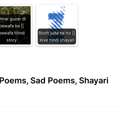
mar guzar di
bewafa ke ||
bewafa HIndi
Rooh juda na ho ||
story
love hindi shayari
e Poems, Sad Poems, Shayari