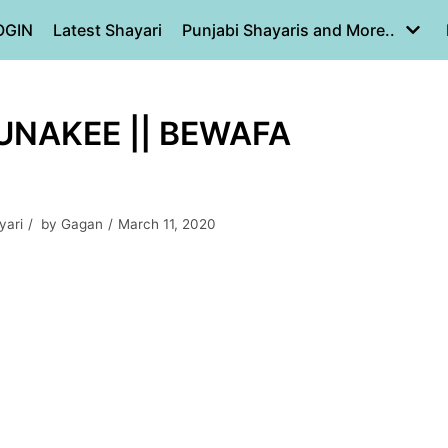
OGIN
Latest Shayari
Punjabi Shayaris and More..
UNAKEE || BEWAFA
yari
by
Gagan
March 11, 2020