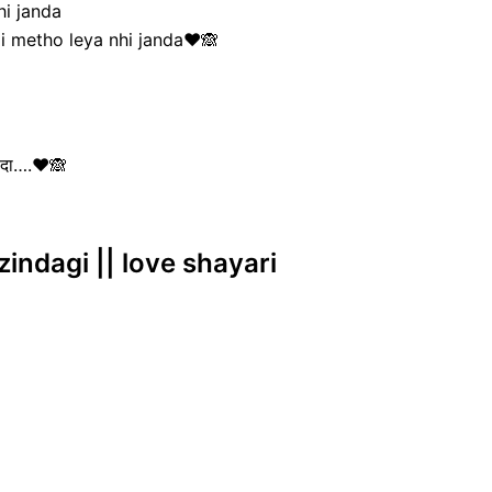
hi janda
oi metho leya nhi janda❤🙈
जांदा….❤🙈
 zindagi || love shayari