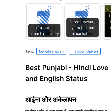
U
Birbal ki sawarg
स्वर्ग की यात्रा ||
yatra || birbal
akbar birbal story
akbar kahani
Tags:
bewafa shayari
majboori shayari
Best Punjabi - Hindi Lov
and English Status
आईना और अकेलापन