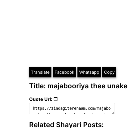
Translate
Facebook
Whatsapp
Copy
Title: majabooriya thee unake
Quote Url: ❐
Related Shayari Posts: