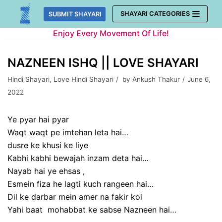
Skip
SHAYARI CATEGORIES
SUBMIT SHAYARI
to
Enjoy Every Movement Of Life!
content
NAZNEEN ISHQ || LOVE SHAYARI
Hindi Shayari
,
Love Hindi Shayari
by
Ankush Thakur
June 6,
2022
Ye pyar hai pyar
Waqt waqt pe imtehan leta hai…
dusre ke khusi ke liye
Kabhi kabhi bewajah inzam deta hai…
Nayab hai ye ehsas ,
Esmein fiza he lagti kuch rangeen hai…
Dil ke darbar mein amer na fakir koi
Yahi baat mohabbat ke sabse Nazneen hai…