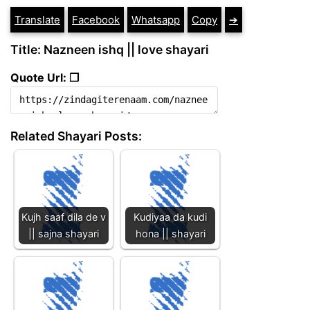
Translate
Facebook
Whatsapp
Copy
➔
Title: Nazneen ishq || love shayari
Quote Url: ❐
Related Shayari Posts:
Kujh saaf dila de v
Kudiyaa da kudi
|| sajna shayari
hona || shayari