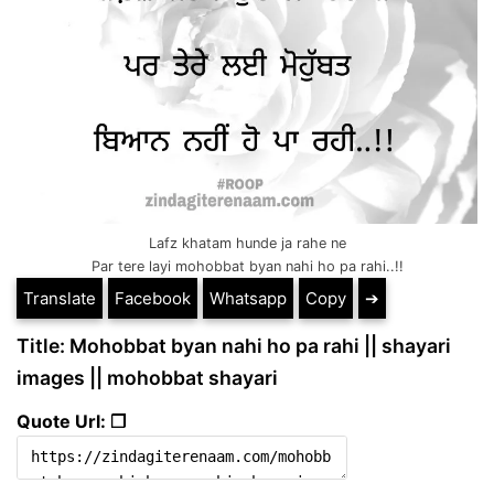
Lafz khatam hunde ja rahe ne
Par tere layi mohobbat byan nahi ho pa rahi..!!
Translate
Facebook
Whatsapp
Copy
➔
Title: Mohobbat byan nahi ho pa rahi || shayari
images || mohobbat shayari
Quote Url: ❐