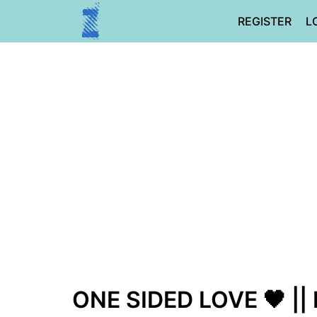
Skip
REGISTER
L
to
content
ONE SIDED LOVE 🖤 ||