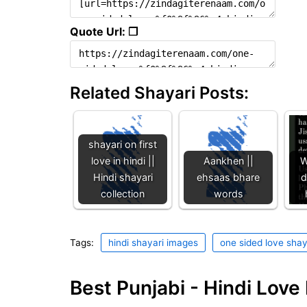
Quote Url: ❐
Related Shayari Posts:
shayari on first
love in hindi ||
Aankhen ||
W
Hindi shayari
ehsaas bhare
d
collection
words
Tags:
hindi shayari images
one sided love shay
Best Punjabi - Hindi Lov