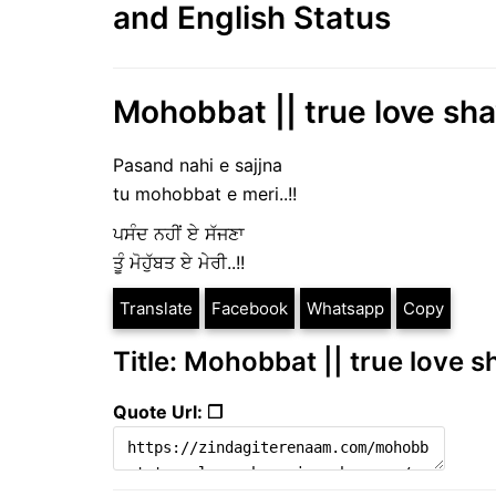
and English Status
Mohobbat || true love sha
Pasand nahi e sajjna
tu mohobbat e meri..!!
ਪਸੰਦ ਨਹੀਂ ਏ ਸੱਜਣਾ
ਤੂੰ ਮੋਹੁੱਬਤ ਏ ਮੇਰੀ..!!
Translate
Facebook
Whatsapp
Copy
Title: Mohobbat || true love s
Quote Url: ❐