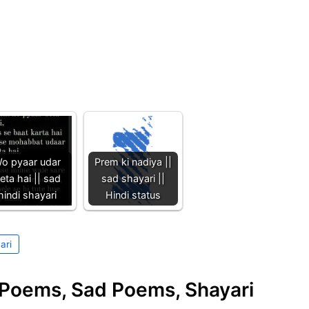
o pyaar udar
Prem ki nadiya ||
eta hai || sad
sad shayari ||
hindi shayari
Hindi status
ari
e Poems, Sad Poems, Shayari