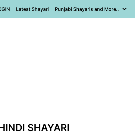
OGIN
Latest Shayari
Punjabi Shayaris and More..
 HINDI SHAYARI