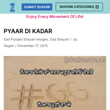
Skip
SHAYARI CATEGORIES
SUBMIT SHAYARI
to
Enjoy Every Movement Of Life!
content
PYAAR DI KADAR
Sad Punjabi Shayari Images
,
Sad Shayari
by
Gagan
December 17, 2015