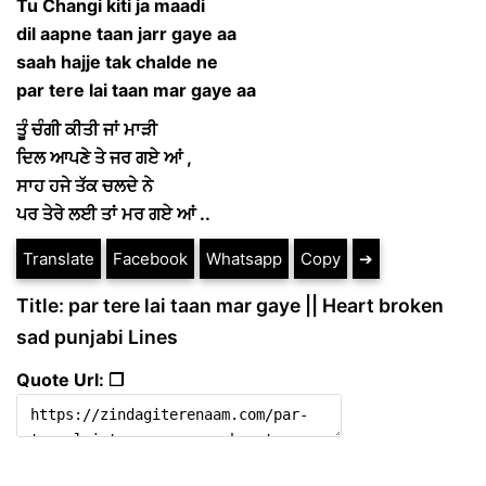
Tu Changi kiti ja maadi
dil aapne taan jarr gaye aa
saah hajje tak chalde ne
par tere lai taan mar gaye aa
ਤੂੰ ਚੰਗੀ ਕੀਤੀ ਜਾਂ ਮਾੜੀ
ਦਿਲ ਆਪਣੇ ਤੇ ਜਰ ਗਏ ਆਂ ,
ਸਾਹ ਹਜੇ ਤੱਕ ਚਲਦੇ ਨੇ
ਪਰ ਤੇਰੇ ਲਈ ਤਾਂ ਮਰ ਗਏ ਆਂ ..
Translate
Facebook
Whatsapp
Copy
➔
Title: par tere lai taan mar gaye || Heart broken
sad punjabi Lines
Quote Url: ❐