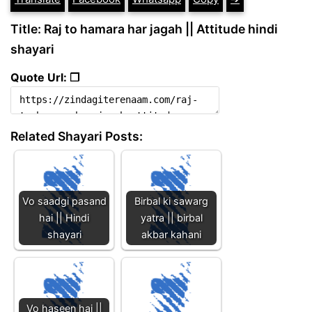
Title: Raj to hamara har jagah || Attitude hindi
shayari
Quote Url: ❐
Related Shayari Posts:
Vo saadgi pasand
Birbal ki sawarg
hai || Hindi
yatra || birbal
shayari
akbar kahani
Vo haseen hai ||