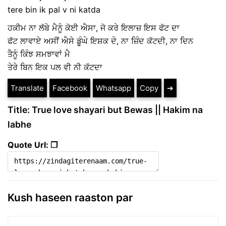
tere bin ik pal v ni katda
ਹਕੀਮ ਨਾ ਲੱਬੇ ਮੈਨੂੰ ਕੋਈ ਐਸਾ, ਜੋ ਕਰੇ ਇਲਾਜ਼ ਇਸ ਫੱਟ ਦਾ
ਫੱਟ ਲਾਵਾਏ ਅਸੀਂ ਐਸੇ ਡੂੰਘੇ ਇਸ਼ਕ ਦੇ, ਨਾ ਜ਼ਿੰਦ ਕੱਟਦੀ, ਨਾ ਦਿਨ
ਤੈਨੂੰ ਕਿੰਝ ਸਮਝਾਵਾਂ ਮੈ
ਤੇਰੇ ਬਿਨ ਇਕ ਪਲ ਵੀ ਨੀ ਕੱਟਦਾ
Translate
Facebook
Whatsapp
Copy
➔
Title: True love shayari but Bewas || Hakim na
labhe
Quote Url: ❐
Kush haseen raaston par