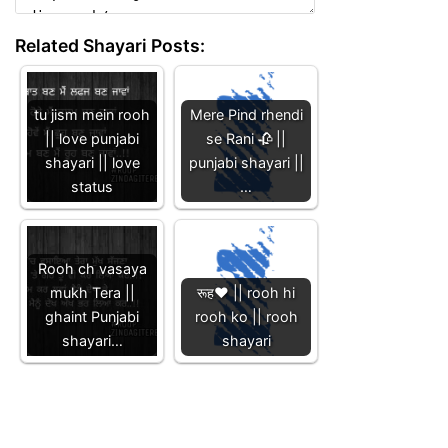
Related Shayari Posts:
tu jism mein rooh
Mere Pind rhendi
|| love punjabi
se Rani 🥀 ||
shayari || love
punjabi shayari ||
status
…
Rooh ch vasaya
mukh Tera ||
रूह❤️ || rooh hi
ghaint Punjabi
rooh ko || rooh
shayari…
shayari