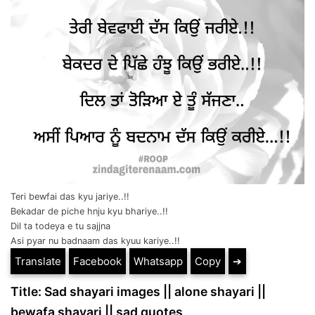
Teri bewfai das kyu jariye..!!
Bekadar de piche hnju kyu bhariye..!!
Dil ta todeya e tu sajjna
Asi pyar nu badnaam das kyuu kariye..!!
Translate
Facebook
Whatsapp
Copy
➔
Title: Sad shayari images || alone shayari ||
bewafa shayari || sad quotes