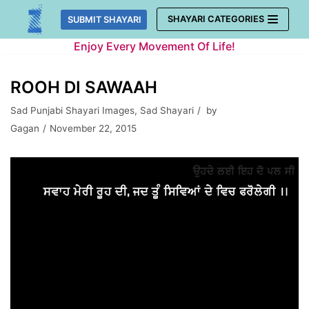
Skip
SHAYARI CATEGORIES
SUBMIT SHAYARI
to
Enjoy Every Movement Of Life!
content
ROOH DI SAWAAH
Sad Punjabi Shayari Images
,
Sad Shayari
by
Gagan
November 22, 2015