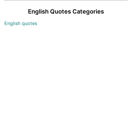
English Quotes Categories
English quotes
Love English Quotes
Money English Quotes
Motivational English Quotes
Sad English Quotes
Other Useful Shayari Categories
Whatsapp Video Status
Articles
Audio Shayari
Shayari Videos
Listen Online Punjabi Radios and FMs