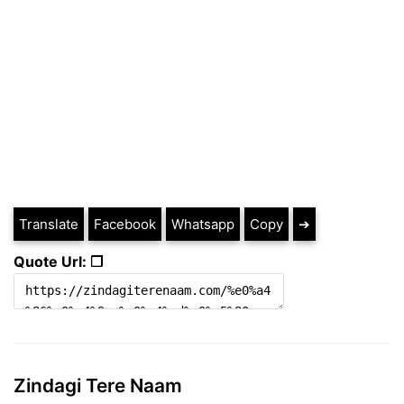
Translate
Facebook
Whatsapp
Copy
➔
Quote Url: ❐
Zindagi Tere Naam