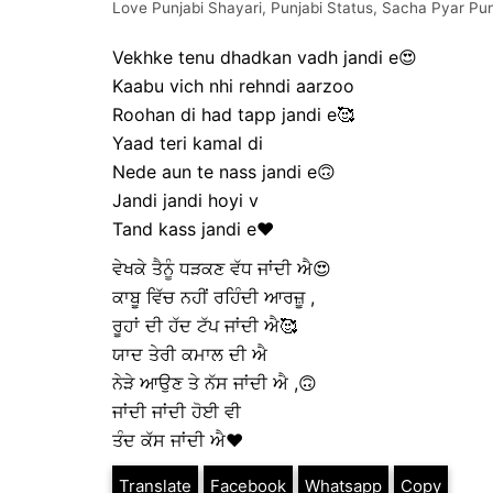
Love Punjabi Shayari
,
Punjabi Status
,
Sacha Pyar Pun
Vekhke tenu dhadkan vadh jandi e😍
Kaabu vich nhi rehndi aarzoo
Roohan di had tapp jandi e🥰
Yaad teri kamal di
Nede aun te nass jandi e🙃
Jandi jandi hoyi v
Tand kass jandi e❤️
ਵੇਖਕੇ ਤੈਨੂੰ ਧੜਕਣ ਵੱਧ ਜਾਂਦੀ ਐ😍
ਕਾਬੂ ਵਿੱਚ ਨਹੀਂ ਰਹਿੰਦੀ ਆਰਜ਼ੂ ,
ਰੂਹਾਂ ਦੀ ਹੱਦ ਟੱਪ ਜਾਂਦੀ ਐ🥰
ਯਾਦ ਤੇਰੀ ਕਮਾਲ ਦੀ ਐ
ਨੇੜੇ ਆਉਣ ਤੇ ਨੱਸ ਜਾਂਦੀ ਐ ,🙃
ਜਾਂਦੀ ਜਾਂਦੀ ਹੋਈ ਵੀ
ਤੰਦ ਕੱਸ ਜਾਂਦੀ ਐ❤️
Translate
Facebook
Whatsapp
Copy