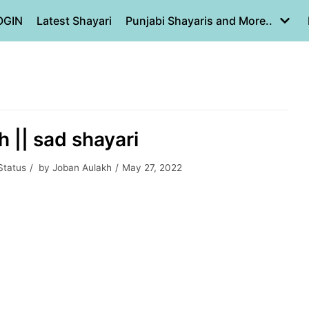
OGIN
Latest Shayari
Punjabi Shayaris and More..
 || sad shayari
Status
by
Joban Aulakh
May 27, 2022