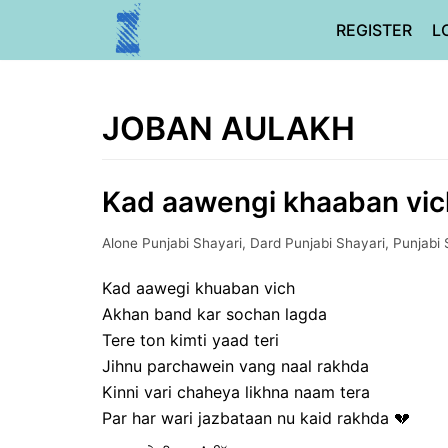
Skip
REGISTER
L
to
content
JOBAN AULAKH
Kad aawengi khaaban vich
Alone Punjabi Shayari
,
Dard Punjabi Shayari
,
Punjabi 
Kad aawegi khuaban vich
Akhan band kar sochan lagda
Tere ton kimti yaad teri
Jihnu parchawein vang naal rakhda
Kinni vari chaheya likhna naam tera
Par har wari jazbataan nu kaid rakhda 💔