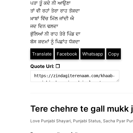
ਪਤਾ ਤੂੰ ਕਦੇ ਨੀ ਆਉਣਾ
ਤਾਂ ਵੀ ਰਹਾਂ ਤੇਰਾ ਰਾਹ ਤੱਕਦਾ
ਖ਼ਾਬਾਂ ਵਿੱਚ ਮਿੱਲ ਜਾਂਦੀ ਐ
ਜਦ ਦਿਨ ਢਲਦਾ
ਭੁੱਲਿਆਂ ਨੀ ਰਾਹ ਤੇਰੇ ਪਿੰਡ ਦਾ
ਬੱਸ ਕਦਮਾਂ ਨੂੰ ਪਿਛਾਂਹ ਧੱਕਦਾ
Translate
Facebook
Whatsapp
Copy
Quote Url: ❐
Tere chehre te gall mukk j
Love Punjabi Shayari
,
Punjabi Status
,
Sacha Pyar Pun