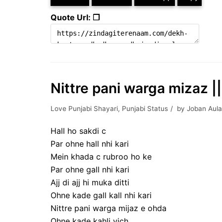
Quote Url: ❐
Nittre pani warga mizaz ||
Love Punjabi Shayari
,
Punjabi Status
by
Joban Aul
Hall ho sakdi c
Par ohne hall nhi kari
Mein khada c rubroo ho ke
Par ohne gall nhi kari
Ajj di ajj hi muka ditti
Ohne kade gall kall nhi kari
Nittre pani warga mijaz e ohda
Ohne kade kahli vich