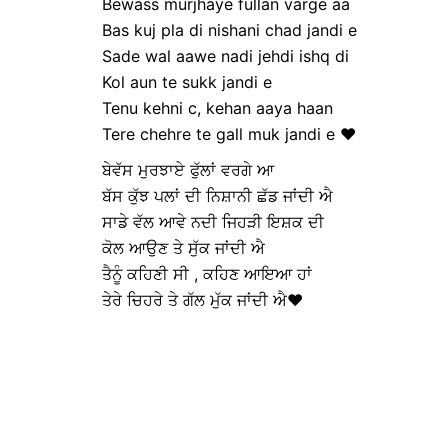
Bewass murjhaye fullan varge aa
Bas kuj pla di nishani chad jandi e
Sade wal aawe nadi jehdi ishq di
Kol aun te sukk jandi e
Tenu kehni c, kehan aaya haan
Tere chehre te gall muk jandi e ❤️
ਬੇਵੱਸ ਮੁਰਝਾਏ ਫੁੱਲਾਂ ਵਰਗੇ ਆ
ਬੱਸ ਕੁੱਝ ਪਲਾਂ ਦੀ ਨਿਸ਼ਾਨੀ ਛੱਡ ਜਾਂਦੀ ਐ
ਸਾਡੇ ਵੱਲ ਆਵੇ ਨਦੀ ਜਿਹੜੀ ਇਸ਼ਕ ਦੀ
ਕੋਲ ਆਉਣ ਤੇ ਸੁੱਕ ਜਾਂਦੀ ਐ
ਤੈਨੂੰ ਕਹਿਣੀ ਸੀ , ਕਹਿਣ ਆਇਆ ਹਾਂ
ਤੇਰੇ ਚਿਹਰੇ ਤੇ ਗੱਲ ਮੁੱਕ ਜਾਂਦੀ ਐ❤️