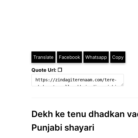
Translate
Facebook
Whatsapp
Copy
Quote Url: ❐
Dekh ke tenu dhadkan vadh
Punjabi shayari