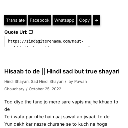
Translate
Facebook
Whatsapp
Copy
➔
Quote Url: ❐
Hisaab to de || Hindi sad but true shayari
Hindi Shayari
,
Sad Hindi Shayari
by
Pawan
Choudhary
October 25, 2022
Tod diye the tune jo mere sare vapis mujhe khuab to
de
Teri wafa par uthe hain aaj sawal ab jwaab to de
Yun dekh kar nazre churane se to kuch na hoga