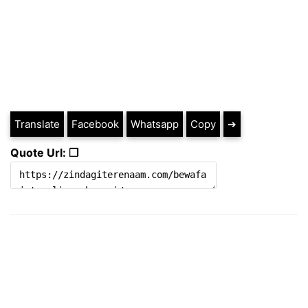
Translate
Facebook
Whatsapp
Copy
➔
Quote Url: ❐