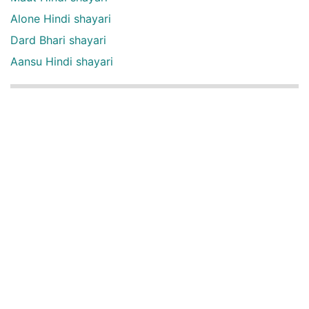
Alone Hindi shayari
Dard Bhari shayari
Aansu Hindi shayari
English Quotes Categories
English quotes
Love English Quotes
Money English Quotes
Motivational English Quotes
Sad English Quotes
Other Useful Shayari Categories
Whatsapp Video Status