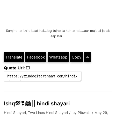
Samjhe to itni c baat hai…log tujhe tu kehte hai….aur muje ai janab
aap hai …
Translate
Facebook
Whatsapp
Copy
➔
Quote Url: ❐
Ishq💯❣🤗 || hindi shayari
Hindi Shayari
,
Two Lines Hindi Shayari
by
Plbwala
May 29,