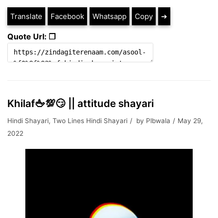
Translate
Facebook
Whatsapp
Copy
➔
Quote Url: ❐
Khilaf🖕💯😏 || attitude shayari
Hindi Shayari
,
Two Lines Hindi Shayari
by
Plbwala
May 29,
2022