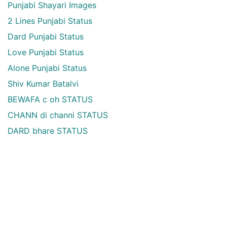
Punjabi Shayari Images
2 Lines Punjabi Status
Dard Punjabi Status
Love Punjabi Status
Alone Punjabi Status
Shiv Kumar Batalvi
BEWAFA c oh STATUS
CHANN di channi STATUS
DARD bhare STATUS
DIL de lafaz STATUS
Dil Di Kavita Status
DOORI da gam STATUS
HANJUAAN da pani STATUS
JUDAI sad STATUS
MAUT naal pyar STATUS