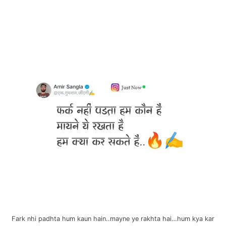
Fark nhi padhta hum kaun hain..mayne ye rakhta hai…hum kya kar