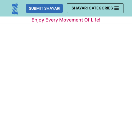
Skip
SHAYARI CATEGORIES
SUBMIT SHAYARI
to
Enjoy Every Movement Of Life!
content