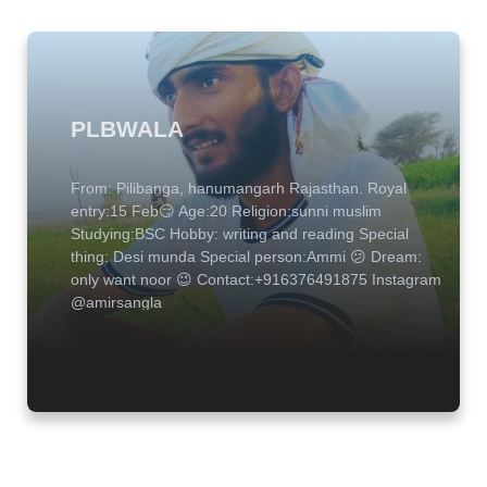
PLBWALA
From: Pilibanga, hanumangarh Rajasthan. Royal
entry:15 Feb😏 Age:20 Religion:sunni muslim
Studying:BSC Hobby: writing and reading Special
thing: Desi munda Special person:Ammi 😕 Dream:
only want noor 😉 Contact:+916376491875 Instagram
@amirsangla