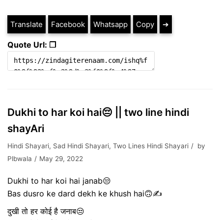
Translate
Facebook
Whatsapp
Copy
➔
Quote Url: ❐
Dukhi to har koi hai😔 || two line hindi
shayAri
Hindi Shayari
,
Sad Hindi Shayari
,
Two Lines Hindi Shayari
by
Plbwala
May 29, 2022
Dukhi to har koi hai janab😒
Bas dusro ke dard dekh ke khush hai🙃✍
दुखी तो हर कोई है जनाब😒