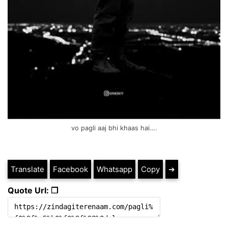
vo pagli aaj bhi khaas hai….
Translate
Facebook
Whatsapp
Copy
➔
Quote Url: ❐