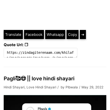
Translate
Facebook
Whatsapp
Copy
➔
Quote Url: ❐
Pagli🥰😍 || love hindi shayari
Hindi Shayari
,
Love Hindi Shayari
by
Plbwala
May 29, 2022