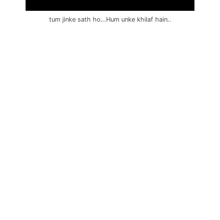
tum jinke sath ho…Hum unke khilaf hain..