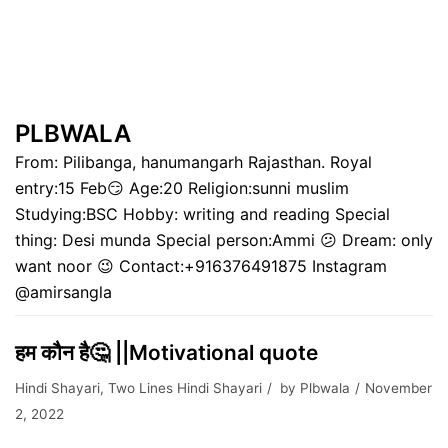
PLBWALA
From: Pilibanga, hanumangarh Rajasthan. Royal
entry:15 Feb😏 Age:20 Religion:sunni muslim
Studying:BSC Hobby: writing and reading Special
thing: Desi munda Special person:Ammi 😕 Dream: only
want noor 😉 Contact:+916376491875 Instagram
@amirsangla
हम कौन है🤔 ||Motivational quote
Hindi Shayari
,
Two Lines Hindi Shayari
by
Plbwala
November
2, 2022