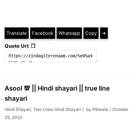
Translate
Facebook
Whatsapp
Copy
➔
Quote Url: ❐
Asool 💯 || Hindi shayari || true line
shayari
Hindi Shayari
,
Two Lines Hindi Shayari
by
Plbwala
October
25, 2022