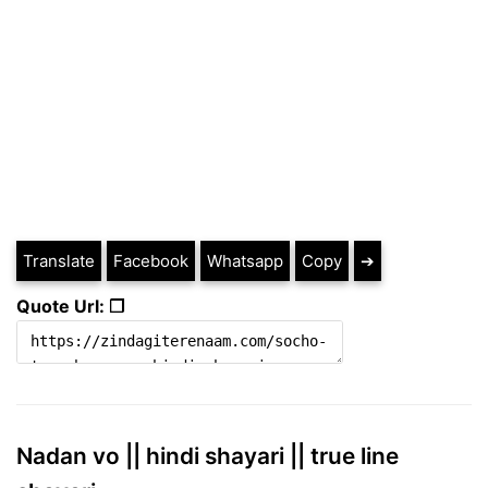
Translate
Facebook
Whatsapp
Copy
➔
Quote Url: ❐
Nadan vo || hindi shayari || true line