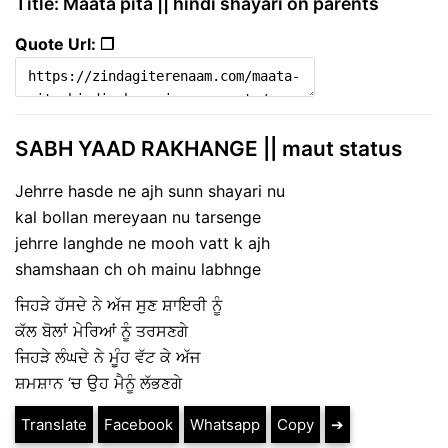
Title: Maata pita || hindi shayari on parents
Quote Url: ❐
SABH YAAD RAKHANGE || maut status
Jehrre hasde ne ajh sunn shayari nu
kal bollan mereyaan nu tarsenge
jehrre langhde ne mooh vatt k ajh
shamshaan ch oh mainu labhnge
ਜਿਹੜੇ ਹੱਸਦੇ ਨੇ ਅੱਜ ਸੁਣ ਸ਼ਾਇਰੀ ਨੂੰ
ਕੱਲ ਬੋਲਾਂ ਮੇਰਿਆਂ ਨੂੰ ਤਰਸਣਗੇ
ਜਿਹੜੇ ਲੰਘਦੇ ਨੇ ਮੂੰਹ ਵੱਟ ਕੇ ਅੱਜ
ਸ਼ਮਸ਼ਾਨ ‘ਚ ਉਹ ਮੈਨੂੰ ਲੱਭਣਗੇ
Translate
Facebook
Whatsapp
Copy
➔