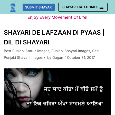
Skip
SHAYARI CATEGORIES
SUBMIT SHAYARI
to
Enjoy Every Movement Of Life!
content
SHAYARI DE LAFZAAN DI PYAAS |
DIL DI SHAYARI
Best Punjabi Status Images
,
Punjabi Shayari Images
,
Sad
Punjabi Shayari Images
by
Gagan
October 31, 2017