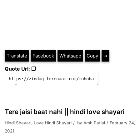
Translate
Facebook
Whatsapp
Copy
➔
Quote Url: ❐
Tere jaisi baat nahi || hindi love shayari
Hindi Shayari
,
Love Hindi Shayari
by
Arsh Patial
February 24,
2021