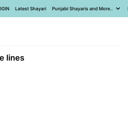
OGIN
Latest Shayari
Punjabi Shayaris and More..
e lines