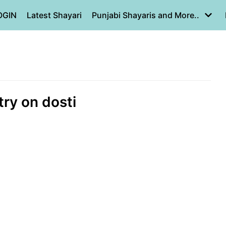
OGIN
Latest Shayari
Punjabi Shayaris and More..
etry on dosti