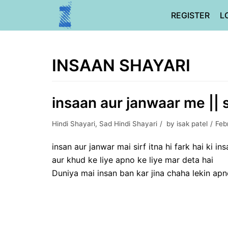
Skip
REGISTER
L
to
content
INSAAN SHAYARI
insaan aur janwaar me || 
Hindi Shayari
,
Sad Hindi Shayari
by
isak patel
Feb
insan aur janwar mai sirf itna hi fark hai ki ins
aur khud ke liye apno ke liye mar deta hai
Duniya mai insan ban kar jina chaha lekin apn