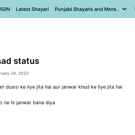
OGIN
Latest Shayari
Punjabi Shayaris and More..
sad status
ruary 24, 2023
an dusro ke liye jita hai aur janwar khud ke liye jita hai
o ne hi janwar bana diya