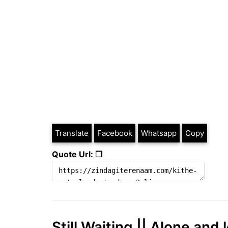
Translate
Facebook
Whatsapp
Copy
Quote Url: ❐
Still Waiting || Alone and 