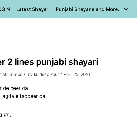
OGIN
Latest Shayari
Punjabi Shayaris and More..
r 2 lines punjabi shayari
jabi Status
by
kuldeep kaur
April 25, 2021
r de neer da
 lagda e taqdeer da
ਰ ਦਾ..