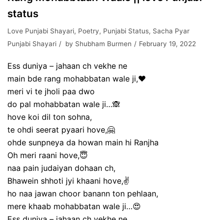
status
Love Punjabi Shayari
,
Poetry
,
Punjabi Status
,
Sacha Pyar
Punjabi Shayari
by
Shubham Burmen
February 19, 2022
Ess duniya – jahaan ch vekhe ne
main bde rang mohabbatan wale ji,❤
meri vi te jholi paa dwo
do pal mohabbatan wale ji…🙈
hove koi dil ton sohna,
te ohdi seerat pyaari hove,🤗
ohde sunpneya da howan main hi Ranjha
Oh meri raani hove,😇
naa pain judaiyan dohaan ch,
Bhawein shhoti jyi khaani hove,✌
ho naa jawan choor banann ton pehlaan,
mere khaab mohabbatan wale ji…😍
Ess duniya – jahaan ch vekhe ne