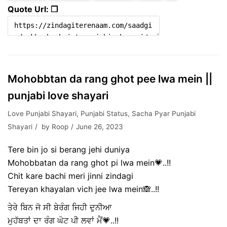
Quote Url: ❐
Mohobbtan da rang ghot pee lwa mein ||
punjabi love shayari
Love Punjabi Shayari
,
Punjabi Status
,
Sacha Pyar Punjabi
Shayari
by
Roop
June 26, 2023
Tere bin jo si berang jehi duniya
Mohobbatan da rang ghot pi lwa mein💗..!!
Chit kare bachi meri jinni zindagi
Tereyan khayalan vich jee lwa mein🙈..!!
ਤੇਰੇ ਬਿਨ ਜੋ ਸੀ ਬੇਰੰਗ ਜਿਹੀ ਦੁਨੀਆ
ਮੁਹੱਬਤਾਂ ਦਾ ਰੰਗ ਘੋਟ ਪੀ ਲਵਾਂ ਮੈਂ💗..!!