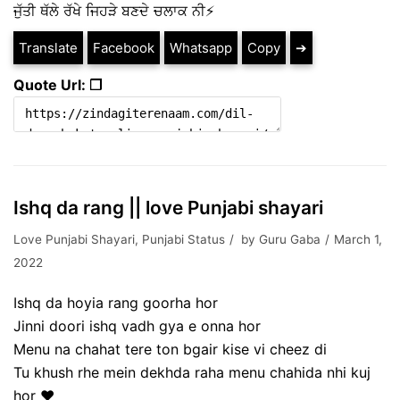
ਜੁੱਤੀ ਥੱਲੇ ਰੱਖੇ ਜਿਹੜੇ ਬਣਦੇ ਚਲਾਕ ਨੀ⚡️
Translate
Facebook
Whatsapp
Copy
➔
Quote Url: ❐
Ishq da rang || love Punjabi shayari
Love Punjabi Shayari
,
Punjabi Status
by
Guru Gaba
March 1,
2022
Ishq da hoyia rang goorha hor
Jinni doori ishq vadh gya e onna hor
Menu na chahat tere ton bgair kise vi cheez di
Tu khush rhe mein dekhda raha menu chahida nhi kuj
hor ❤