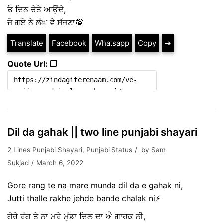
ਓ ਦਿਨ ਚੇਤੇ ਆਉਂਦੇ,
ਜੋ ਗਏ ਨੇ ਲੰਘ ਵੇ ਸੱਜਣਾ💯
Translate
Facebook
Whatsapp
Copy
➔
Quote Url: ❐
Dil da gahak || two line punjabi shayari
2 Lines Punjabi Shayari
,
Punjabi Status
by
Sam
Sukjad
March 6, 2022
Gore rang te na mare munda dil da e gahak ni,
Jutti thalle rakhe jehde bande chalak ni⚡
ਗੋਰੇ ਰੰਗ ਤੇ ਨਾ ਮਰੇ ਮੁੰਡਾ ਦਿਲ ਦਾ ਐ ਗਾਹਕ ਨੀ,