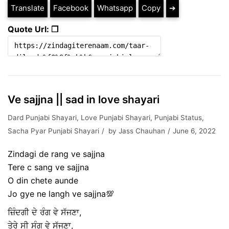
Translate
Facebook
Whatsapp
Copy
➔
Quote Url: ❐
Ve sajjna || sad in love shayari
Dard Punjabi Shayari
,
Love Punjabi Shayari
,
Punjabi Status
,
Sacha Pyar Punjabi Shayari
by
Jass Chauhan
June 6, 2022
Zindagi de rang ve sajjna
Tere c sang ve sajjna
O din chete aunde
Jo gye ne langh ve sajjna💯
ਜ਼ਿੰਦਗੀ ਦੇ ਰੰਗ ਵੇ ਸੱਜਣਾ,
ਤੇਰੇ ਸੀ ਸੰਗ ਵੇ ਸੱਜਣਾ,