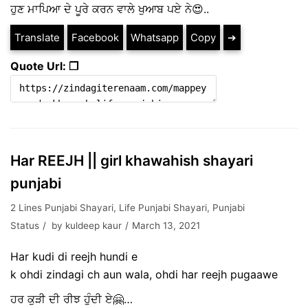
ਹੁਣ ਮਾਪਿਆ ਦੇ ਪੂਰੇ ਕਰਨ ਵਾਲੇ ਖੁਆਬ ਪਏ ਨੇ😍..
Translate
Facebook
Whatsapp
Copy
➔
Quote Url: ❐
Har REEJH || girl khawahish shayari
punjabi
2 Lines Punjabi Shayari
,
Life Punjabi Shayari
,
Punjabi
Status
by
kuldeep kaur
March 13, 2021
Har kudi di reejh hundi e
k ohdi zindagi ch aun wala, ohdi har reejh pugaawe
ਹਰ ਕੁੜੀ ਦੀ ਰੀਝ ਹੁੰਦੀ ਏ🤗…