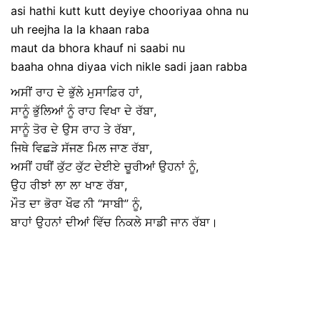
asi hathi kutt kutt deyiye chooriyaa ohna nu
uh reejha la la khaan raba
maut da bhora khauf ni saabi nu
baaha ohna diyaa vich nikle sadi jaan rabba
ਅਸੀਂ ਰਾਹ ਦੇ ਭੁੱਲੇ ਮੁਸਾਫ਼ਿਰ ਹਾਂ,
ਸਾਨੂੰ ਭੁੱਲਿਆਂ ਨੂੰ ਰਾਹ ਵਿਖਾ ਦੇ ਰੱਬਾ,
ਸਾਨੂੰ ਤੋਰ ਦੇ ਉਸ ਰਾਹ ਤੇ ਰੱਬਾ,
ਜਿਥੇ ਵਿਛੜੇ ਸੱਜਣ ਮਿਲ ਜਾਣ ਰੱਬਾ,
ਅਸੀਂ ਹਥੀਂ ਕੁੱਟ ਕੁੱਟ ਦੇਈਏ ਚੂਰੀਆਂ ਉਹਨਾਂ ਨੂੰ,
ਉਹ ਰੀਝਾਂ ਲਾ ਲਾ ਖਾਣ ਰੱਬਾ,
ਮੌਤ ਦਾ ਭੋਰਾ ਖੌਫ ਨੀ “ਸਾਬੀ” ਨੂੰ,
ਬਾਹਾਂ ਉਹਨਾਂ ਦੀਆਂ ਵਿੱਚ ਨਿਕਲੇ ਸਾਡੀ ਜਾਨ ਰੱਬਾ।