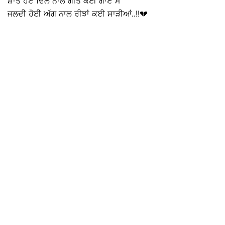
ਸ਼ਾਂਤ ਹੋਏ ਦਿਲ ਨਾਲ ਗੀਤ ਕਈ ਗਾਏ ਮੈਂ
ਜਲਦੀ ਹੋਈ ਅੱਗ ਨਾਲ ਰੀਝਾਂ ਕਈ ਸਾੜੀਆਂ..!!💔