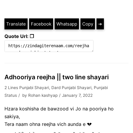
Translate
Facebook
Whatsapp
Copy
➔
Quote Url: ❐
Adhooriya reejha || two line shayari
2 Lines Punjabi Shayari
,
Dard Punjabi Shayari
,
Punjabi
Status
by
Rohan kashyap
January 7, 2022
Hzara koshisha de bawzood vi Jo na pooriya ho
sakiya,
Tera naam ohna reejha vich aunda e 💔