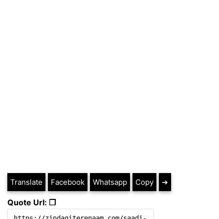
Translate
Facebook
Whatsapp
Copy
➔
Quote Url: ❐