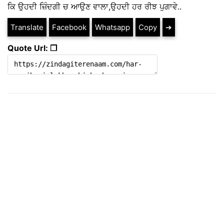
ਕਿ ਉਹਦੀ ਜ਼ਿੰਦਗੀ ਚ ਆਉਣ ਵਾਲਾ,ਉਹਦੀ ਹਰ ਰੀਝ ਪੁਗਾਵੇ..
Translate
Facebook
Whatsapp
Copy
➔
Quote Url: ❐