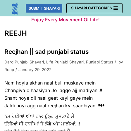
Skip
SHAYARI CATEGORIES
SUBMIT SHAYARI
to
Enjoy Every Movement Of Life!
content
REEJH
Reejhan || sad punjabi status
Dard Punjabi Shayari
,
Life Punjabi Shayari
,
Punjabi Status
by
Roop
January 29, 2022
Nam hoyia akhan naal bull muskaye mein
Changiya c haasiyan Jo lagge ajj madiyan..!!
Shant hoye dil naal geet kayi gaye mein
Jaldi hoyi agg naal reejhan kyi saadhiyan..!!💔
ਨਮ ਹੋਈਆਂ ਅੱਖਾਂ ਨਾਲ ਬੁੱਲ੍ਹ ਮੁਸਕਾਏ ਮੈਂ
ਚੰਗੀਆਂ ਸੀ ਹਾਸੀਆਂ ਜੋ ਲੱਗੇ ਅੱਜ ਮਾੜੀਆਂ..!!