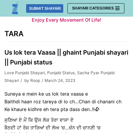
Skip
SHAYARI CATEGORIES
SUBMIT SHAYARI
to
Enjoy Every Movement Of Life!
content
TARA
Us lok tera Vaasa || ghaint Punjabi shayari
|| Punjabi status
Love Punjabi Shayari
,
Punjabi Status
,
Sacha Pyar Punjabi
Shayari
by
Roop
March 24, 2023
Suneya e mein ke us lok tera vaasa e
Baithdi haan roz tareya di lo ch…Chan di chanani ch
Ke khaure kidhre eh tera pta dass den..!!🥀
ਸੁਣਿਆ ਏ ਮੈਂ ਕਿ ਉਸ ਲੋਕ ਤੇਰਾ ਵਾਸਾ ਏ
ਬੈਠਦੀ ਹਾਂ ਰੋਜ਼ ਤਾਰਿਆਂ ਦੀ ਲੋਅ ‘ਚ…ਚੰਨ ਦੀ ਚਾਨਣੀ ‘ਚ