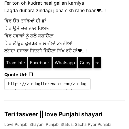
Fer ton oh kudrat naal gallan karniya
Lagda dubara zindagi jiona sikh rahe haan❤️..!!
ਫਿਰ ਉਹ ਤਾਰਿਆਂ ਦੀ ਛਾਂ
ਫਿਰ ਉਸੇ ਚੰਦ ਨਾਲ ਪਿਆਰ
ਫਿਰ ਹਵਾਵਾਂ ਨੂੰ ਗਲੇ ਲਗਾਉਣਾ
ਫਿਰ ਤੋਂ ਉਹ ਕੁਦਰਤ ਨਾਲ ਗੱਲਾਂ ਕਰਨੀਆਂ
ਲੱਗਦਾ ਦੁਬਾਰਾ ਜ਼ਿੰਦਗੀ ਜਿਉਣਾ ਸਿੱਖ ਰਹੇ ਹਾਂ❤️..!!
Translate
Facebook
Whatsapp
Copy
➔
Quote Url: ❐
Teri tasveer || love Punjabi shayari
Love Punjabi Shayari
,
Punjabi Status
,
Sacha Pyar Punjabi