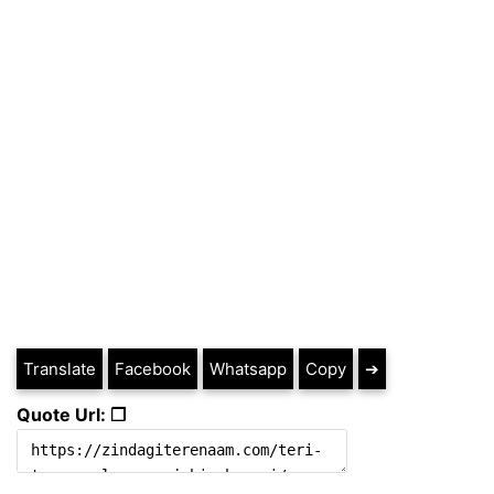
Translate
Facebook
Whatsapp
Copy
➔
Quote Url: ❐