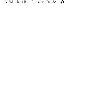
ਕਿ ਖੌਰੇ ਕਿੱਧਰੇ ਇਹ ਤੇਰਾ ਪਤਾ ਦੱਸ ਦੇਣ..!!🥀