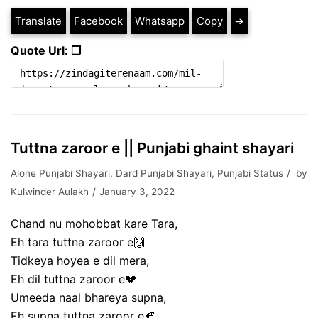
Translate
Facebook
Whatsapp
Copy
➔
Quote Url: ❐
Tuttna zaroor e || Punjabi ghaint shayari
Alone Punjabi Shayari
,
Dard Punjabi Shayari
,
Punjabi Status
by
Kulwinder Aulakh
January 3, 2022
Chand nu mohobbat kare Tara,
Eh tara tuttna zaroor e🙌
Tidkeya hoyea e dil mera,
Eh dil tuttna zaroor e💔
Umeeda naal bhareya supna,
Eh supna tuttna zaroor e🍂