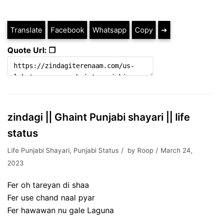
Translate
Facebook
Whatsapp
Copy
➔
Quote Url: ❐
zindagi || Ghaint Punjabi shayari || life
status
Life Punjabi Shayari
,
Punjabi Status
by
Roop
March 24,
2023
Fer oh tareyan di shaa
Fer use chand naal pyar
Fer hawawan nu gale Laguna