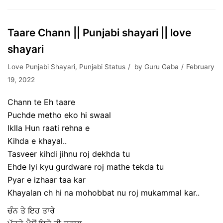
Taare Chann || Punjabi shayari || love
shayari
Love Punjabi Shayari
,
Punjabi Status
by
Guru Gaba
February
19, 2022
Chann te Eh taare
Puchde metho eko hi swaal
Iklla Hun raati rehna e
Kihda e khayal..
Tasveer kihdi jihnu roj dekhda tu
Ehde lyi kyu gurdware roj mathe tekda tu
Pyar e izhaar taa kar
Khayalan ch hi na mohobbat nu roj mukammal kar..
ਚੰਨ ਤੇ ਇਹ ਤਾਰੇ