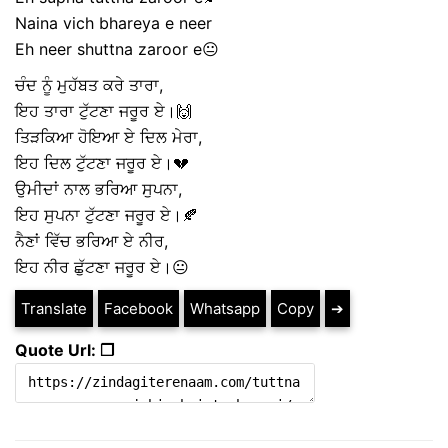
Naina vich bhareya e neer
Eh neer shuttna zaroor e😐
ਚੰਦ ਨੂੰ ਮੁਹੱਬਤ ਕਰੇ ਤਾਰਾ,
ਇਹ ਤਾਰਾ ਟੁੱਟਣਾ ਜਰੂਰ ਏ।🙌
ਤਿੜਕਿਆ ਹੋਇਆ ਏ ਦਿਲ ਮੇਰਾ,
ਇਹ ਦਿਲ ਟੁੱਟਣਾ ਜਰੂਰ ਏ।💔
ਉਮੀਦਾਂ ਨਾਲ ਭਰਿਆ ਸੁਪਨਾ,
ਇਹ ਸੁਪਨਾ ਟੁੱਟਣਾ ਜਰੂਰ ਏ।🍂
ਨੈਣਾਂ ਵਿੱਚ ਭਰਿਆ ਏ ਨੀਰ,
ਇਹ ਨੀਰ ਛੁੱਟਣਾ ਜਰੂਰ ਏ।😐
Translate
Facebook
Whatsapp
Copy
➔
Quote Url: ❐