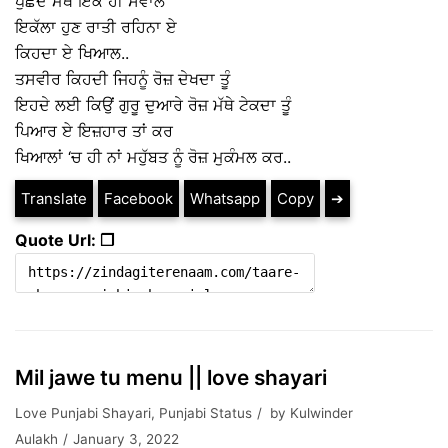
ਪੁੱਛਦੇ ਮੈਥੋਂ ਇਕੋ ਹੀ ਸਵਾਲ
ਇਕੱਲਾ ਹੁਣ ਰਾਤੀ ਰਹਿਨਾ ਏ
ਕਿਹਦਾ ਏ ਖਿਆਲ..
ਤਸਵੀਰ ਕਿਹਦੀ ਜਿਹਨੂੰ ਰੋਜ਼ ਦੇਖਦਾ ਤੂੰ
ਇਹਦੇ ਲਈ ਕਿਉਂ ਗੁਰੂ ਦੁਆਰੇ ਰੋਜ਼ ਮੱਥੇ ਟੇਕਦਾ ਤੂੰ
ਪਿਆਰ ਏ ਇਜ਼ਹਾਰ ਤਾਂ ਕਰ
ਖਿਆਲਾਂ ‘ਚ ਹੀ ਨਾਂ ਮਹੁੱਬਤ ਨੂੰ ਰੋਜ਼ ਮੁਕੰਮਲ ਕਰ..
Translate
Facebook
Whatsapp
Copy
➔
Quote Url: ❐
Mil jawe tu menu || love shayari
Love Punjabi Shayari
,
Punjabi Status
by
Kulwinder
Aulakh
January 3, 2022