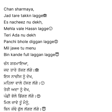
Chan sharmaya,
Jad tare takkn lagge🙈
Es nacheez nu dekh,
Mehla vale Hassn lagge🙂
Teri Ada nu dekh
Panchi bhole diggan lagge😍
Mil jawe tu menu
Bin kande full laggan lagge😇
ਚੰਨ ਸ਼ਰਮਾਇਆ,
ਜਦ ਤਾਰੇ ਤੱਕਣ ਲੱਗੇ।🙈
ਇਸ ਨਾਚੀਜ ਨੂੰ ਦੇਖ,
ਮਹਿਲਾ ਵਾਲੇ ਹੱਸਣ ਲੱਗੇ।🙂
ਤੇਰੀ ਅਦਾ ਨੂੰ ਵੇਖ,
ਪੰਛੀ ਭੋਲੇ ਡਿੱਗਣ ਲੱਗੇ।😍
ਮਿਲ ਜਾਵੇ ਤੂੰ ਮੈਨੂੰ,
ਬਿਨ ਕੰਢੇ ਫੁੱਲ ਲੱਗਣ ਲੱਗੇ।😇