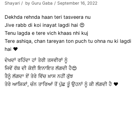
Shayari
by
Guru Gaba
September 16, 2022
Dekhda rehnda haan teri tasveera nu
Jive rabb di koi inayat lagdi hai 😍
Tenu lagda e tere vich khaas nhi kuj
Tere ashiqa, chan tareyan ton puch tu ohna nu ki lagdi
hai ❤️
ਦੇਖਦਾਂ ਰਹਿੰਦਾ ਹਾਂ ਤੇਰੀ ਤਸਵੀਰਾਂ ਨੂੰ
ਜਿਵੇਂ ਰੱਬ ਦੀ ਕੋਈ ਇਨਾਇਤ ਲੱਗਦੀ ਹੈ😍
ਤੈਨੂੰ ਲੱਗਦਾ ਏਂ ਤੇਰੇ ਵਿੱਚ ਖ਼ਾਸ ਨਹੀਂ ਕੁੱਝ
ਤੇਰੇ ਆਸ਼ਿਕਾਂ, ਚੰਨ ਤਾਰਿਆਂ ਤੋਂ ਪੁੱਛ ਤੂੰ ਉਹਨਾਂ ਨੂੰ ਕੀ ਲੱਗਦੀ ਹੈ ❤️