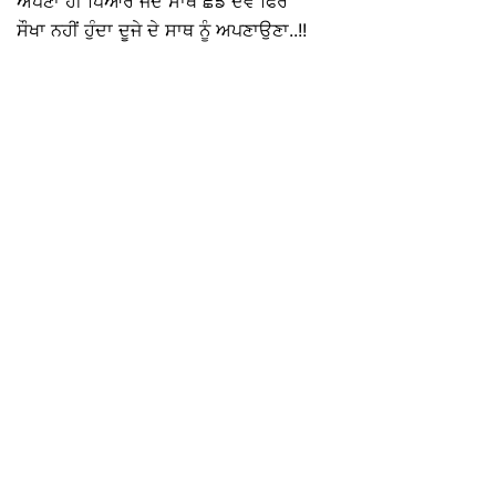
ਅਪਣਾ ਹੀ ਪਿਆਰ ਜਦੋਂ ਸਾਥ ਛੱਡ ਦੇਵੇ ਫਿਰ
ਸੌਖਾ ਨਹੀਂ ਹੁੰਦਾ ਦੂਜੇ ਦੇ ਸਾਥ ਨੂੰ ਅਪਣਾਉਣਾ..!!