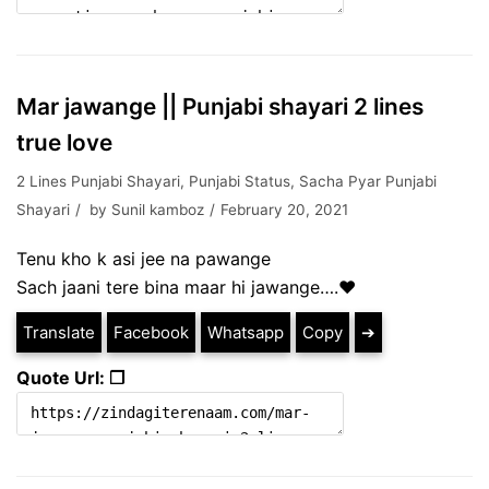
Mar jawange || Punjabi shayari 2 lines
true love
2 Lines Punjabi Shayari
,
Punjabi Status
,
Sacha Pyar Punjabi
Shayari
by
Sunil kamboz
February 20, 2021
Tenu kho k asi jee na pawange
Sach jaani tere bina maar hi jawange….❤
Translate
Facebook
Whatsapp
Copy
➔
Quote Url: ❐