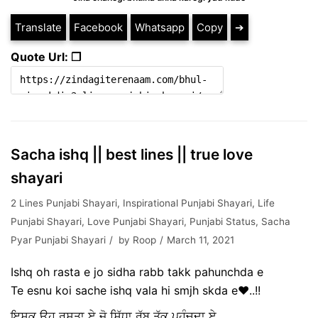
Translate
Facebook
Whatsapp
Copy
➔
Quote Url: ❐
Sacha ishq || best lines || true love
shayari
2 Lines Punjabi Shayari
,
Inspirational Punjabi Shayari
,
Life
Punjabi Shayari
,
Love Punjabi Shayari
,
Punjabi Status
,
Sacha
Pyar Punjabi Shayari
by
Roop
March 11, 2021
Ishq oh rasta e jo sidha rabb takk pahunchda e
Te esnu koi sache ishq vala hi smjh skda e❤️..!!
ਇਸ਼ਕ ਉਹ ਰਸਤਾ ਏ ਜੋ ਸਿੱਧਾ ਰੱਬ ਤੱਕ ਪਹੁੰਚਦਾ ਏ