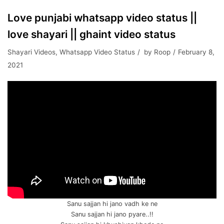
Love punjabi whatsapp video status ||
love shayari || ghaint video status
Shayari Videos
,
Whatsapp Video Status
by
Roop
February 8,
2021
Sanu sajjan hi jano vadh ke ne
Sanu sajjan hi jano pyare..!!