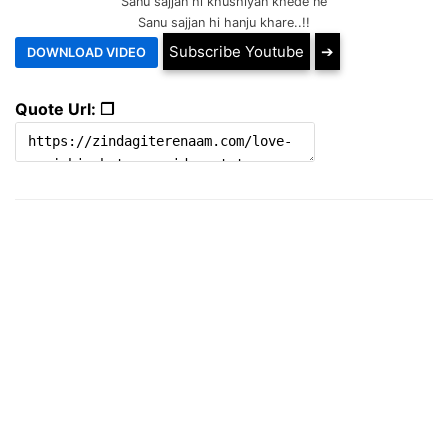
Sanu sajjan hi khushiyan khede ne
Sanu sajjan hi hanju khare..!!
Subscribe Youtube
➔
Quote Url: ❐