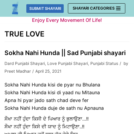
Skip
SHAYARI CATEGORIES
SUBMIT SHAYARI
to
Enjoy Every Movement Of Life!
content
TRUE LOVE
Sokha Nahi Hunda || Sad Punjabi shayari
Dard Punjabi Shayari
,
Love Punjabi Shayari
,
Punjabi Status
by
Preet Madhar
April 25, 2021
Sokha Nahi Hunda kisi de pyar nu Bhulana
Sokha Nahi Hunda kisi di yaad nu Mitauna
Apna hi pyar jado sath chad deve fer
Sokha Nahi Hunda duje de sath nu Apnauna
ਸੌਖਾ ਨਹੀਂ ਹੁੰਦਾ ਕਿਸੀ ਦੇ ਪਿਆਰ ਨੂੰ ਭੁਲਾਉਣਾ…!!
ਸੌਖਾ ਨਹੀਂ ਹੁੰਦਾ ਕਿਸੇ ਦੀ ਯਾਦ ਨੂੰ ਮਿਟਾਉਣਾ..!!