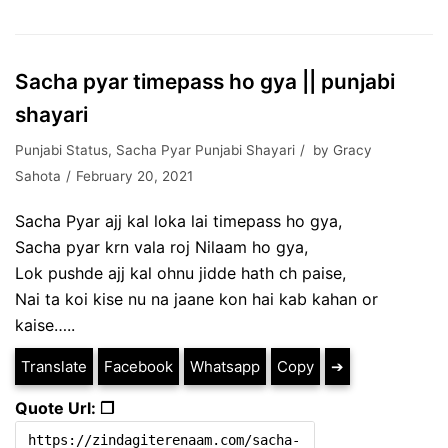
Sacha pyar timepass ho gya || punjabi
shayari
Punjabi Status
,
Sacha Pyar Punjabi Shayari
by
Gracy
Sahota
February 20, 2021
Sacha Pyar ajj kal loka lai timepass ho gya,
Sacha pyar krn vala roj Nilaam ho gya,
Lok pushde ajj kal ohnu jidde hath ch paise,
Nai ta koi kise nu na jaane kon hai kab kahan or
kaise…..
Translate
Facebook
Whatsapp
Copy
➔
Quote Url: ❐