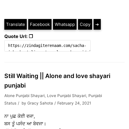
Translate
Facebook
Whatsapp
Copy
➔
Quote Url: ❐
Still Waiting || Alone and love shayari
punjabi
Alone Punjabi Shayari
,
Love Punjabi Shayari
,
Punjabi
Status
by
Gracy Sahota
February 24, 2021
ਨਾ ਪੁਛ ਕੋਈ ਵਜਾ,
ਬਸ ਤੂੰ ਪਸੰਦ ਆ ਬੇਵਜਾ।