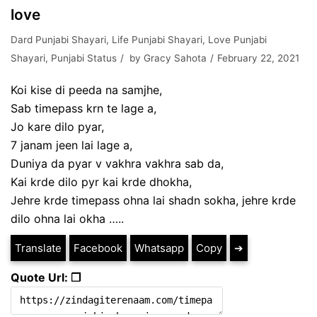
love
Dard Punjabi Shayari
,
Life Punjabi Shayari
,
Love Punjabi
Shayari
,
Punjabi Status
by
Gracy Sahota
February 22, 2021
Koi kise di peeda na samjhe,
Sab timepass krn te lage a,
Jo kare dilo pyar,
7 janam jeen lai lage a,
Duniya da pyar v vakhra vakhra sab da,
Kai krde dilo pyr kai krde dhokha,
Jehre krde timepass ohna lai shadn sokha, jehre krde
dilo ohna lai okha …..
Translate
Facebook
Whatsapp
Copy
➔
Quote Url: ❐