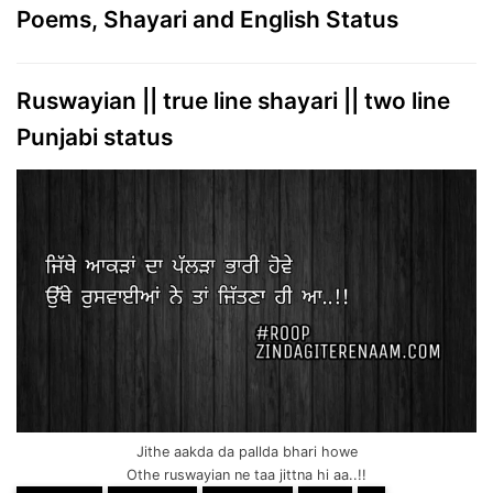
Poems, Shayari and English Status
Ruswayian || true line shayari || two line
Punjabi status
Jithe aakda da pallda bhari howe
Othe ruswayian ne taa jittna hi aa..!!