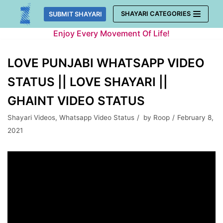
Skip
SHAYARI CATEGORIES
SUBMIT SHAYARI
to
Enjoy Every Movement Of Life!
content
LOVE PUNJABI WHATSAPP VIDEO
STATUS || LOVE SHAYARI ||
GHAINT VIDEO STATUS
Shayari Videos
,
Whatsapp Video Status
by
Roop
February 8,
2021