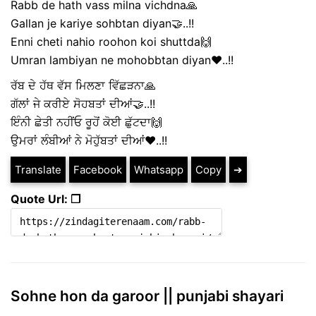
Rabb de hath vass milna vichdna🙏
Gallan je kariye sohbtan diyan🤝..!!
Enni cheti nahio roohon koi shuttda🙌
Umran lambiyan ne mohobbtan diyan❤️..!!
ਰੱਬ ਦੇ ਹੱਥ ਵੱਸ ਮਿਲਣਾ ਵਿੱਛੜਨਾ🙏
ਗੱਲਾਂ ਜੇ ਕਰੀਏ ਸੋਹਬਤਾਂ ਦੀਆਂ🤝..!!
ਇੰਨੀ ਛੇਤੀ ਨਹੀਂਓ ਰੂਹੋਂ ਕੋਈ ਛੁੱਟਦਾ🙌
ਉਮਰਾਂ ਲੰਬੀਆਂ ਨੇ ਮੋਹੁੱਬਤਾਂ ਦੀਆਂ❤️..!!
Translate
Facebook
Whatsapp
Copy
➔
Quote Url: ❐
Sohne hon da garoor || punjabi shayari