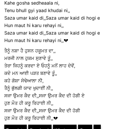
Kahe gosha sedheaala ni,
Tenu bhull gyi yaad khudai ni,,
Saza umar kaid di,,Saza umar kaid di hogi e
Hun maut hi karu rehayi ni,,
Saza umar kaid di,,Saza umar kaid di hogi e
Hun maut hi karu rehayi ni,,💔
ਤੈਨੂੰ ਨਸ਼ਾ ਹੈ ਹੁਸਨ ਹਕੂਮਤ ਦਾ,,
ਮਰਜੀ ਨਾਲ ਹੁਕਮ ਸੁਣਾਵੇ ਤੂੰ,,
ਤੇਰਾ ਜਿਹਨੂੰ ਕਰਦਾ ਏ ਓਹਨੂੰ ਮਨੋਂ ਲਾਹ ਦੇਵੇਂ,
ਕਦੇ ਮਨ ਆਈ ਪੜਤ ਬਣਾਵੇ ਤੂੰ,,
ਕਹੇ ਗੋਸ਼ਾ ਸੇਢੇਆਲਾ ਨੀ,
ਤੈਨੂੰ ਭੁੱਲਗੀ ਯਾਦ ਖੁਦਾਈਂ ਨੀ,,
ਸਜਾ ਉਮਰ ਕੈਦ ਦੀ,,ਸਜਾ ਉਮਰ ਕੈਦ ਦੀ ਹੋਗੀ ਏ
ਹੁਣ ਮੌਤ ਹੀ ਕਰੂ ਰਿਹਾਈ ਨੀ,,
ਸਜਾ ਉਮਰ ਕੈਦ ਦੀ,,ਸਜਾ ਉਮਰ ਕੈਦ ਦੀ ਹੋਗੀ
ਹੁਣ ਮੌਤ ਹੀ ਕਰੂ ਰਿਹਾਈ ਨੀ,,💔