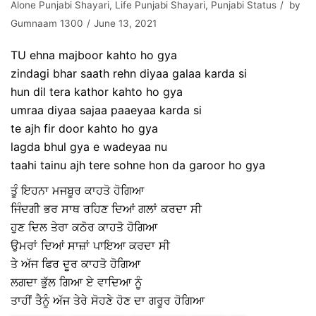
Alone Punjabi Shayari
,
Life Punjabi Shayari
,
Punjabi Status
by
Gumnaam 1300
June 13, 2021
TU ehna majboor kahto ho gya
zindagi bhar saath rehn diyaa galaa karda si
hun dil tera kathor kahto ho gya
umraa diyaa sajaa paaeyaa karda si
te ajh fir door kahto ho gya
lagda bhul gya e wadeyaa nu
taahi tainu ajh tere sohne hon da garoor ho gya
ਤੂੰ ਇਹਨਾ ਮਜਬੂਰ ਕਾਹਤੋ ਹੋਗਿਆ
ਜਿੰਦਗੀ ਭਰ ਸਾਥ ਰਹਿਣ ਦਿਆਂ ਗਲਾਂ ਕਰਦਾ ਸੀ
ਹੁਣ ਦਿਲ ਤੇਰਾ ਕਠੋਰ ਕਾਹਤੋ ਹੋਗਿਆ
ਉਮਰਾਂ ਦਿਆਂ ਸਾਜ਼ਾਂ ਪਾਇਆ ਕਰਦਾ ਸੀ
ਤੇ ਅੱਜ ਫਿਰ ਦੂਰ ਕਾਹਤੋ ਹੋਗਿਆ
ਲਗਦਾ ਭੁੱਲ ਗਿਆ ਏ ਵਾਦਿਆ ਨੂੰ
ਤਾਹੀਂ ਤੈਨੂੰ ਅੱਜ ਤੇਰੇ ਸੋਹਣੇ ਹੋਣ ਦਾ ਗਰੂਰ ਹੋਗਿਆ