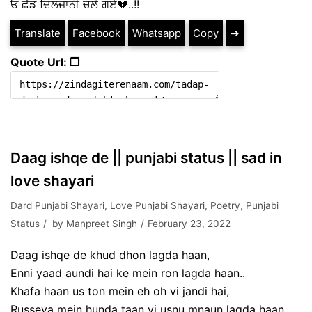
ਓ ਛੱਡ ਦਿਲਜਾਨੀ ਚਲੇ ਗਏ💔..!!
Translate
Facebook
Whatsapp
Copy
➔
Quote Url: ❐
Daag ishqe de || punjabi status || sad in
love shayari
Dard Punjabi Shayari
,
Love Punjabi Shayari
,
Poetry
,
Punjabi
Status
by
Manpreet Singh
February 23, 2022
Daag ishqe de khud dhon lagda haan,
Enni yaad aundi hai ke mein ron lagda haan..
Khafa haan us ton mein eh oh vi jandi hai,
Russeya mein hunda taan vi usnu mnaun lagda haan..