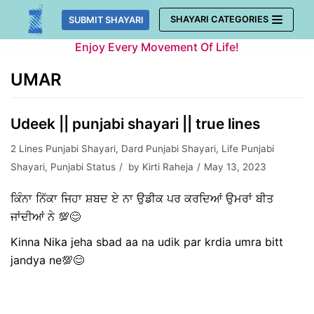
Skip
SHAYARI CATEGORIES
SUBMIT SHAYARI
to
Enjoy Every Movement Of Life!
content
UMAR
Udeek || punjabi shayari || true lines
2 Lines Punjabi Shayari
,
Dard Punjabi Shayari
,
Life Punjabi
Shayari
,
Punjabi Status
by
Kirti Raheja
May 13, 2023
ਕਿੰਨਾ ਨਿੱਕਾ ਜਿਹਾ ਸ਼ਬਦ ਏ ਨਾ ਉਡੀਕ ਪਰ ਕਰਦਿਆਂ ਉਮਰਾਂ ਬੀਤ
ਜਾਂਦੀਆਂ ਨੇ 💯😊
Kinna Nika jeha sbad aa na udik par krdia umra bitt
jandya ne💯😊