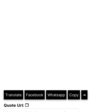
Translate
Facebook
Whatsapp
Copy
➔
Quote Url: ❐