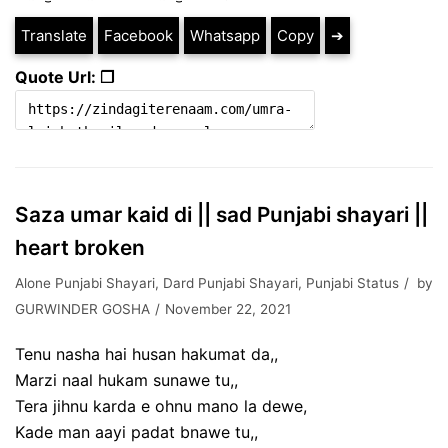
Translate
Facebook
Whatsapp
Copy
➔
Quote Url: ❐
Saza umar kaid di || sad Punjabi shayari ||
heart broken
Alone Punjabi Shayari
,
Dard Punjabi Shayari
,
Punjabi Status
by
GURWINDER GOSHA
November 22, 2021
Tenu nasha hai husan hakumat da,,
Marzi naal hukam sunawe tu,,
Tera jihnu karda e ohnu mano la dewe,
Kade man aayi padat bnawe tu,,