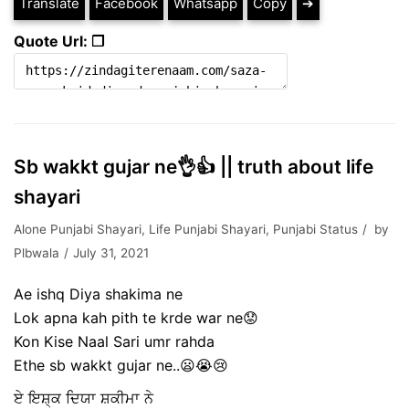
Translate
Facebook
Whatsapp
Copy
➔
Quote Url: ❐
Sb wakkt gujar ne👌👍 || truth about life
shayari
Alone Punjabi Shayari
,
Life Punjabi Shayari
,
Punjabi Status
by
Plbwala
July 31, 2021
Ae ishq Diya shakima ne
Lok apna kah pith te krde war ne😟
Kon Kise Naal Sari umr rahda
Ethe sb wakkt gujar ne..😦😭😢
ਏ ਇਸ਼੍ਕ ਦਿਯਾ ਸ਼ਕੀਮਾ ਨੇ