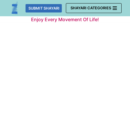
Skip
SHAYARI CATEGORIES
SUBMIT SHAYARI
to
Enjoy Every Movement Of Life!
content