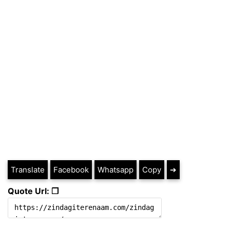
Translate
Facebook
Whatsapp
Copy
➔
Quote Url: ❐