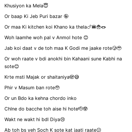
Khusiyon ka Mela😇
Or baap Ki Jeb Puri bazar 🤪
Or maa Ki kitchen koi Khano ka thela🍗🍔🍟🌭
Woh laamhe woh pal v Anmol hote 😊
Jab koi daat v de toh maa K Godi me jaake rote🥲🥹
Or woh raate v bdi anokhi bin Kahaani sune Kabhi na
sote😊
Krte msti Majak or shaitaniya🫣😅
Phir v Masum ban rote🥹
Or un Bdo ka kehna chordo inko
Chlne do bacche toh aise hi hote🫡🤓
Wakt ne wakt hi bdl Diya😢
Ab toh bs yeh Soch K sote kat jaati raate😕