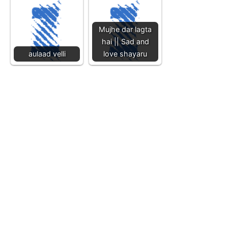
Mujhe dar lagta
hai || Sad and
aulaad velli
love shayaru