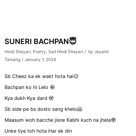
SUNERI BACHPAN😇
Hindi Shayari
,
Poetry
,
Sad Hindi Shayari
by
Jayanti
Tamang
January 1, 2024
Sb Cheez ka ek wakt hota hai😕
Bachpan ko hi Lelo 🤪
Kya dukh Kya dard 🫣
Sb side pe bs dosto sang khelo🤗
Maasum woh bacche jisne Kabhi kuch na jhela🤓
Unke liye toh hota Har ek din