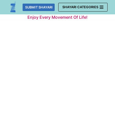
Skip
SHAYARI CATEGORIES
SUBMIT SHAYARI
to
Enjoy Every Movement Of Life!
content