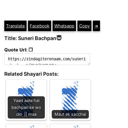
Translate
Facebook
Whatsapp
Copy
➔
Title: Suneri Bachpan😇
Quote Url: ❐
Related Shayari Posts:
Yaad aate hai
bachpan ke wo
din || maa
Maut ek sacchai