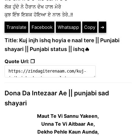
ਲੋਕ ਹੁੰਦੇ ਨੇ ਹੈਰਾਨ ਦੇਖ ਹਾਲ ਮੇਰੇ
ਕੁਝ ਇੰਝ ਇਸ਼ਕ ਹੋਇਆ ਏ ਨਾਲ ਤੇਰੇ..!!
Translate
Facebook
Whatsapp
Copy
➔
Title: Kuj injh ishq hoyia e naal tere || Punjabi
shayari || Punjabi status || ishq🔥
Quote Url: ❐
Dona Da Intezaar Ae || punjabi sad
shayari
Maut Te Vi Sannu Yakeen,
Unna Te Vi Aitbaar Ae,
Dekho Pehle Kaun Aunda,