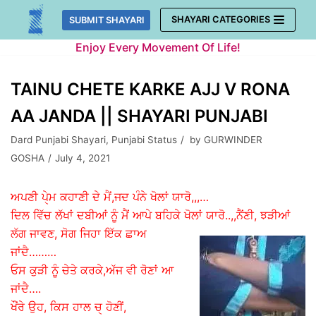
Skip
SHAYARI CATEGORIES
SUBMIT SHAYARI
to
Enjoy Every Movement Of Life!
content
TAINU CHETE KARKE AJJ V RONA
AA JANDA || SHAYARI PUNJABI
Dard Punjabi Shayari
,
Punjabi Status
by
GURWINDER
GOSHA
July 4, 2021
ਅਪਣੀ ਪੑੇਮ ਕਹਾਣੀ ਦੇ ਮੈਂ,ਜਦ ਪੰਨੇ ਖੋਲਾਂ ਯਾਰੋ,,,…
ਦਿਲ ਵਿੱਚ ਲੱਖਾਂ ਦਬੀਆਂ ਨੂੰ ਮੈਂ ਆਪੇ ਬਹਿਕੇ ਖੋਲਾਂ ਯਾਰੋ..,,
ਨੈਂਣੀ, ਝੜੀਆਂ
ਲੱਗ ਜਾਵਣ, ਸੋਗ ਜਿਹਾ ਇੱਕ ਛਾਅ
ਜਾਂਦੈ………
ਓਸ ਕੁੜੀ ਨੂੰ ਚੇਤੇ ਕਰਕੇ,ਅੱਜ ਵੀ ਰੋਣਾਂ ਆ
ਜਾਂਦੈ….
ਖੌਂਰੇ ਉਹ, ਕਿਸ ਹਾਲ ਚੑ ਹੋਣੀਂ,