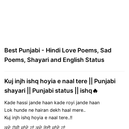
Best Punjabi - Hindi Love Poems, Sad
Poems, Shayari and English Status
Kuj injh ishq hoyia e naal tere || Punjabi
shayari || Punjabi status || ishq🔥
Kade hassi jande haan kade royi jande haan
Lok hunde ne hairan dekh haal mere..
Kuj injh ishq hoyia e naal tere..!!
ਕਦੇ ਹੱਸੀ ਜਾਂਦੇ ਹਾਂ ਕਦੇ ਰੋਈ ਜਾਂਦੇ ਹਾਂ