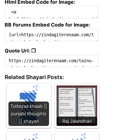
Html Embed Code for Image:
BB Forums Embed Code for Image:
Quote Url: ❐
Related Shayari Posts:
Tutteyaa khaab ||
punjabi thoughts
|| shayari
Raj Jalandhari