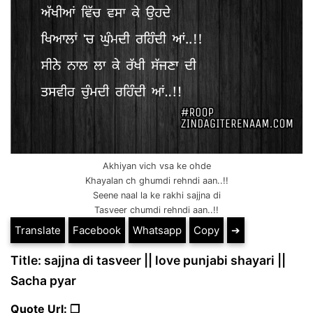
Akhiyan vich vsa ke ohde
Khayalan ch ghumdi rehndi aan..!!
Seene naal la ke rakhi sajjna di
Tasveer chumdi rehndi aan..!!
Translate
Facebook
Whatsapp
Copy
➔
Title: sajjna di tasveer || love punjabi shayari ||
Sacha pyar
Quote Url: ❐