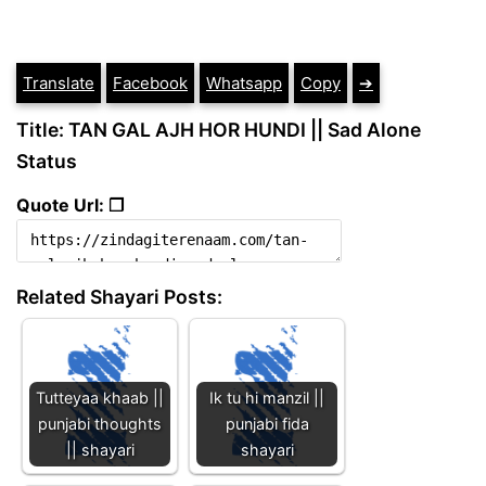
Translate
Facebook
Whatsapp
Copy
➔
Title: TAN GAL AJH HOR HUNDI || Sad Alone
Status
Quote Url: ❐
Related Shayari Posts:
Tutteyaa khaab ||
Ik tu hi manzil ||
punjabi thoughts
punjabi fida
|| shayari
shayari