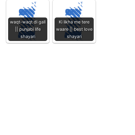
waqt-waqt di gall
Ki likha me tere
|| punjabi life
waare || best love
shayari
shayari