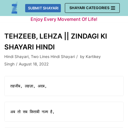
Skip
SHAYARI CATEGORIES
SUBMIT SHAYARI
to
Enjoy Every Movement Of Life!
content
TEHZEEB, LEHZA || ZINDAGI KI
SHAYARI HINDI
Hindi Shayari
,
Two Lines Hindi Shayari
by
Kartikey
Singh
August 18, 2022
तहजीब, लहज़ा, अदब,
अब तो सब किताबी नज़्म है,