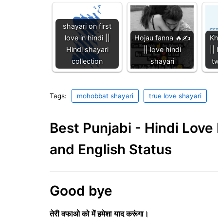
shayari on first
love in hindi ||
Hojau fanna 🔥✍️
Kh
Hindi shayari
|| love hindi
||
collection
shayari
tw
Tags:
mohobbat shayari
true love shayari
Best Punjabi - Hindi Lov
and English Status
Good bye
तेरी वफाओ को में हमेशा याद करूंगा।