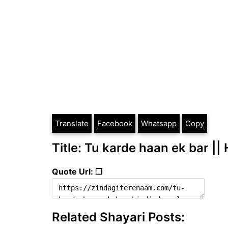
Translate
Facebook
Whatsapp
Copy
Title: Tu karde haan ek bar ||
Quote Url: ❐
Related Shayari Posts: