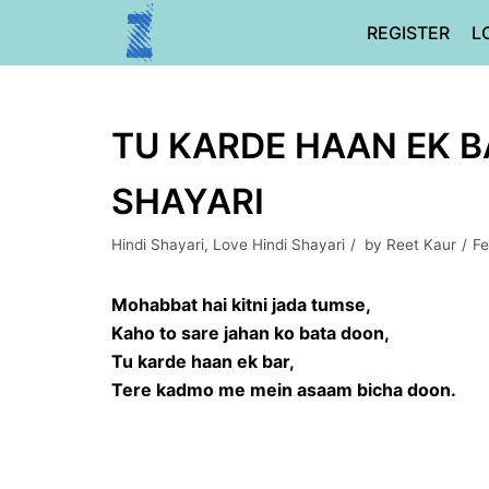
Skip
REGISTER
L
to
content
TU KARDE HAAN EK BA
SHAYARI
Hindi Shayari
,
Love Hindi Shayari
by
Reet Kaur
Fe
Mohabbat hai kitni jada tumse,
Kaho to sare jahan ko bata doon,
Tu karde haan ek bar,
Tere kadmo me mein asaam bicha doon.