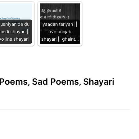
ushiyan de du
yaadan teriyan ||
 hindi shayari ||
love punjabi
o line shayari
shayari || ghaint…
e Poems, Sad Poems, Shayari