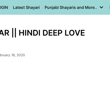
OGIN
Latest Shayari
Punjabi Shayaris and More..
R || HINDI DEEP LOVE
bruary 18, 2020