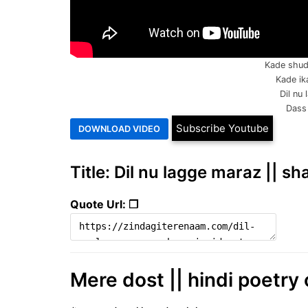
Kade shud
Kade ik
Dil nu
Dass
Subscribe Youtube
Title: Dil nu lagge maraz || sha
Quote Url: ❐
Mere dost || hindi poetry