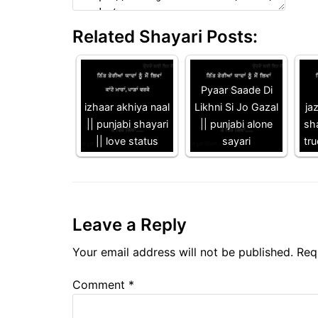
Related Shayari Posts:
Pyaar Saade Di
izhaar akhiya naal
Likhni Si Jo Gazal
ja
|| punjabi shayari
|| punjabi alone
sha
|| love status
sayari
tru
Leave a Reply
Your email address will not be published.
Req
Comment
*