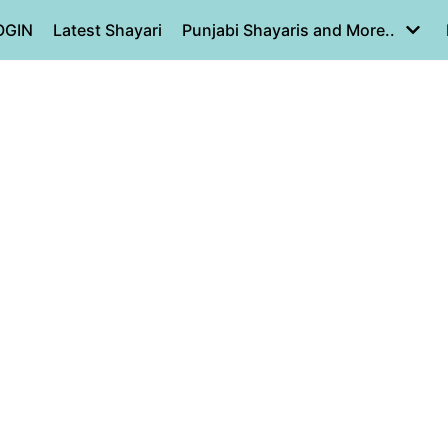
OGIN
Latest Shayari
Punjabi Shayaris and More..