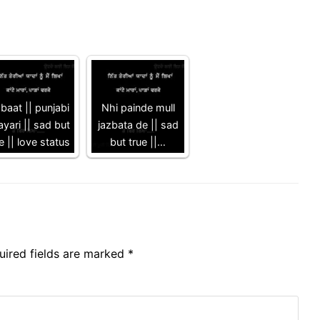
zbaat || punjabi
Nhi painde mull
yari || sad but
jazbata de || sad
e || love status
but true ||…
uired fields are marked
*