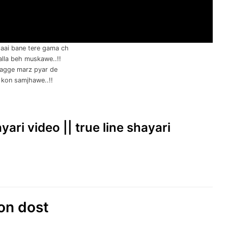
aai bane tere gama ch
alla beh muskawe..!!
 lagge marz pyar de
 kon samjhawe..!!
yari video || true line shayari
 on dost