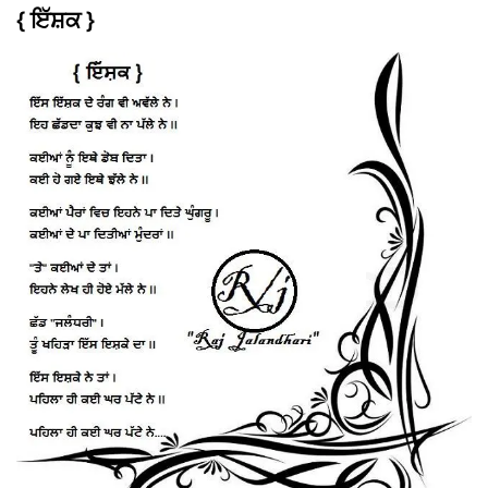
{ ਇੱਸ਼ਕ }