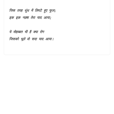
जिस तरह धुंध में लिपटे हुए फूल;
इक इक नक़्श तेरा याद आया;
ये मोहब्बत भी है क्या रोग 
जिसको भूले वो सदा याद आया।