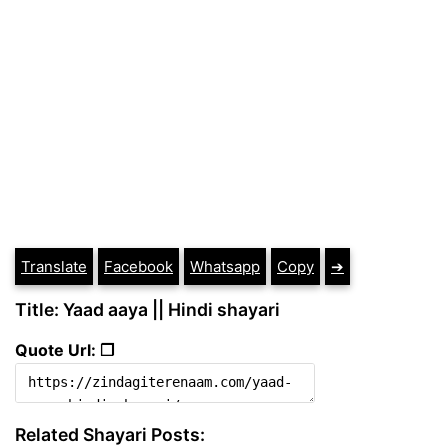
Translate
Facebook
Whatsapp
Copy
➔
Title: Yaad aaya || Hindi shayari
Quote Url: ❐
Related Shayari Posts: