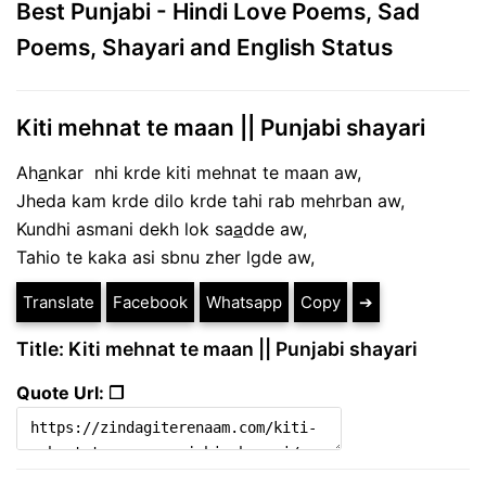
Best Punjabi - Hindi Love Poems, Sad
Poems, Shayari and English Status
Kiti mehnat te maan || Punjabi shayari
Ah
a
nkar nhi krde kiti mehnat te maan aw,
Jheda kam krde dilo krde tahi rab mehrban aw,
Kundhi asmani dekh lok sa
a
dde aw,
Tahio te kaka asi sbnu zher lgde aw,
Translate
Facebook
Whatsapp
Copy
➔
Title: Kiti mehnat te maan || Punjabi shayari
Quote Url: ❐