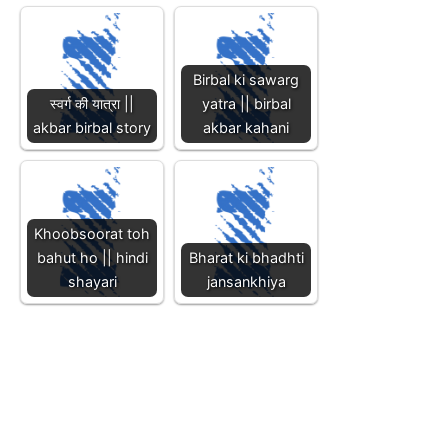
Birbal ki sawarg
स्वर्ग की यात्रा ||
yatra || birbal
akbar birbal story
akbar kahani
Khoobsoorat toh
bahut ho || hindi
Bharat ki bhadhti
shayari
jansankhiya