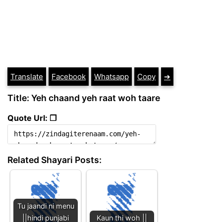
Translate
Facebook
Whatsapp
Copy
➔
Title: Yeh chaand yeh raat woh taare
Quote Url: ❐
Related Shayari Posts:
Tu jaandi ni menu
||hindi punjabi
Kaun thi woh ||