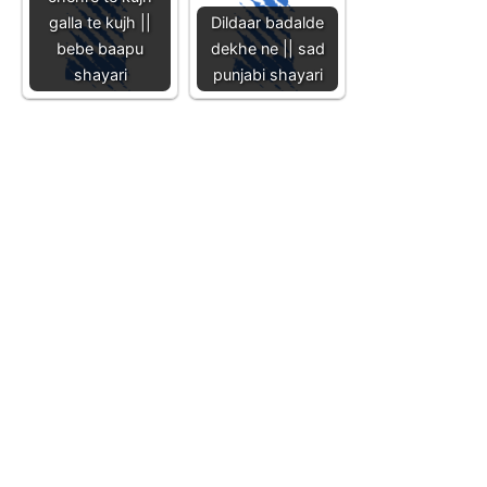
galla te kujh ||
Dildaar badalde
bebe baapu
dekhe ne || sad
shayari
punjabi shayari