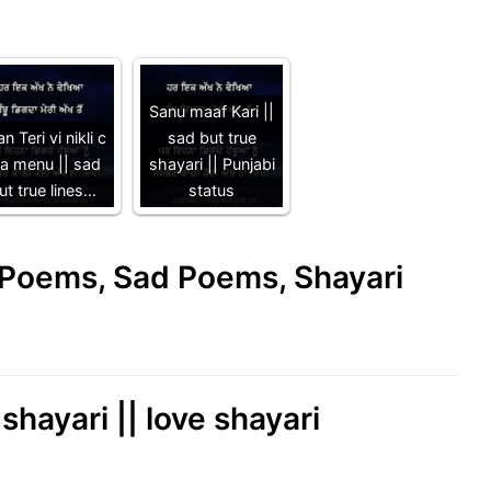
Sanu maaf Kari ||
n Teri vi nikli c
sad but true
ta menu || sad
shayari || Punjabi
ut true lines…
status
e Poems, Sad Poems, Shayari
shayari || love shayari