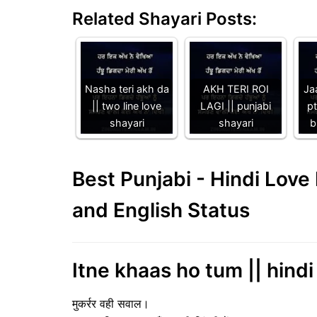
Related Shayari Posts:
Nasha teri akh da
AKH TERI ROI
Jaa
|| two line love
LAGI || punjabi
p
shayari
shayari
b
Best Punjabi - Hindi Lov
and English Status
Itne khaas ho tum || hindi 
मुकर्रर वही सवाल।