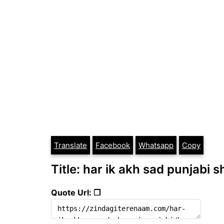
Translate
Facebook
Whatsapp
Copy
Title: har ik akh sad punjabi s
Quote Url: ❐