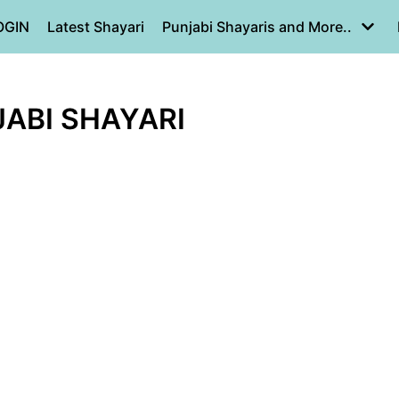
OGIN
Latest Shayari
Punjabi Shayaris and More..
JABI SHAYARI