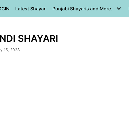
OGIN
Latest Shayari
Punjabi Shayaris and More..
INDI SHAYARI
ry 15, 2023