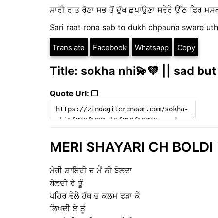
ਸਾਰੀ ਰਾਤ ਰੋਣਾ ਸਭ ਤੋਂ ਦੁੱਖ ਛਪਾਉਣਾ ਸਵੇਰੇ ਉੱਠ ਫਿਰ ਮਸ
Sari raat rona sab to dukh chpauna sware uth
Translate
Facebook
Whatsapp
Copy
Title: sokha nhi💫💚 || sad but
Quote Url: ❐
MERI SHAYARI CH BOLDI E T
ਮੇਰੀ ਸ਼ਾਇਰੀ ਚ ਮੈਂ ਨੀ ਬੋਲਦਾ
ਬੋਲਦੀ ਏ ਤੂੰ
ਪਹਿਰ ਵੇਲੇ ਹੱਥ ਚ ਕਲਮ ਫੜਾ ਕੇ
ਲਿਖਦੀ ਏ ਤੂੰ