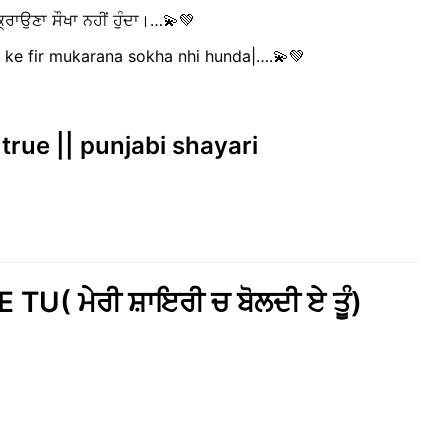
ਕ੍ਰਾਉਣਾ ਸੌਖਾ ਨਹੀਂ ਹੁੰਦਾ।…💫💚
 ke fir mukarana sokha nhi hunda|….💫💚
 true || punjabi shayari
U( ਮੇਰੀ ਸ਼ਾਇਰੀ ਚ ਬੋਲਦੀ ਏ ਤੂੰ)