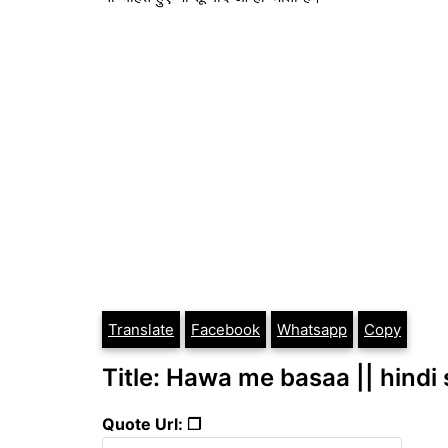
Translate
Facebook
Whatsapp
Copy
Title: Hawa me basaa || hindi
Quote Url: ❐