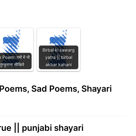
Birbal ki sawarg
e Poem: गमों में भी
yatra || birbal
मुस्कुराना सीखिये
akbar kahani
e Poems, Sad Poems, Shayari
rue || punjabi shayari