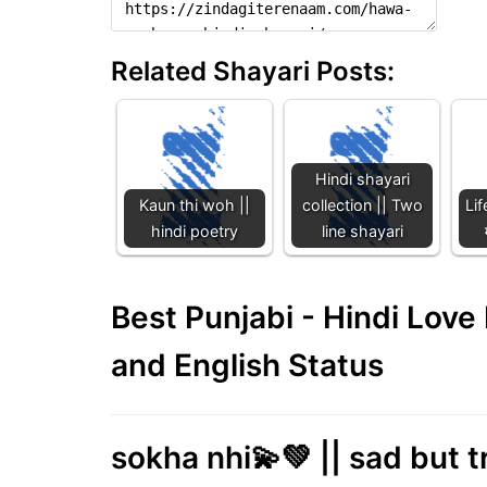
Related Shayari Posts:
Hindi shayari
Kaun thi woh ||
collection || Two
Lif
hindi poetry
line shayari
Best Punjabi - Hindi Lov
and English Status
sokha nhi💫💚 || sad but t