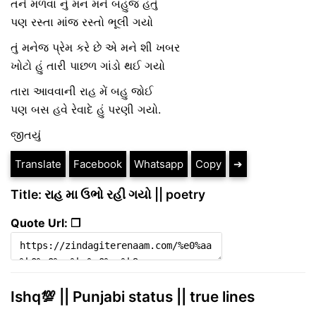
તને મળવા નું મન મને બહુજ હતું
પણ રસ્તા માંજ રસ્તો ભૂલી ગયો
તું મનેજ પ્રેમ કરે છે એ મને શી ખબર
ખોટો હું તારી પાછળ ગાંડો થઈ ગયો
તારા આવવાની રાહ મેં બહુ જોઈ
પણ બસ હવે રેવાદે હું પરણી ગયો.
જીતયું
Translate
Facebook
Whatsapp
Copy
➔
Title: રાહ મા ઉભો રહી ગયો || poetry
Quote Url: ❐
Ishq💯 || Punjabi status || true lines