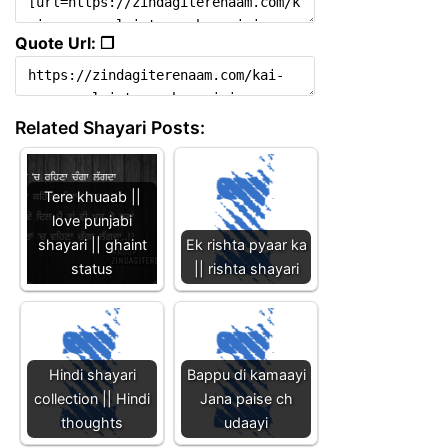
Quote Url: ❐
Related Shayari Posts:
Tere khuaab ||
love punjabi
shayari || ghaint
Ek rishta pyaar ka
status
|| rishta shayari
Hindi shayari
Bappu di kamaayi
collection || Hindi
Jana paise ch
thoughts
udaayi