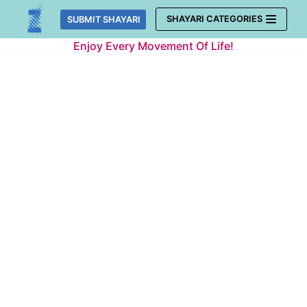
Skip
SHAYARI CATEGORIES
SUBMIT SHAYARI
to
Enjoy Every Movement Of Life!
content