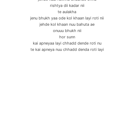
rishtya dii kadar nii
te aulakha
jenu bhukh yaa ode kol khaan layi roti nii
jehde kol khaan nuu bahuta ae
onuuu bhukh nii
hor sunn
kai apneyaa layi chhadd dende roti nu
te kai apneya nuu chhadd denda roti layi