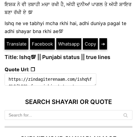
ਇਸ਼ਕ ਨੇ ਵੀ ਤਬਾਹੀ ਮਚਾ ਰਖੀ ਹੈ, ਅੱਧੀ ਦੁਨੀਆਂ ਪਾਗਲ ਤੇ ਅੱਧੀ ਸ਼ਾਇਰ
ਬਣਾ ਰੱਖੀ ਏ 💯
Ishq ne ve tabhyi mcha rkhi hai, adhi duniya pagal te
adhi shayar bna rkhi ae💯
Translate
Facebook
Whatsapp
Copy
➔
Title: Ishq💯 || Punjabi status || true lines
Quote Url: ❐
SEARCH SHAYARI OR QUOTE