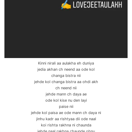
Kinni nirali aa aulakha eh duniya
jedia akhan ch neend aa ode kol
changa bistra nii
jehde kol changa bistra aa ohdi akh
ch neend nii
jehde mann ch daya ae
ode kol kise nu den layi
paise nii
jehde kol paisa ae ode mann ch daya ni
jinhu kadr aa rishtyaa dii ode naal
koi rishta rakhna ni chaunda
jehde naal rakhna chaunde ohnu