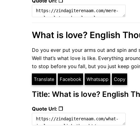
Quote Url: ❐
What is love? English Th
Do you ever put your arms out and spin and 
Well that’s what love is like. Everything aroun
to stop before you fall, but you just keep goi
Translate
Facebook
Whatsapp
Copy
Title: What is love? English 
Quote Url: ❐