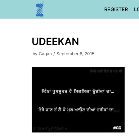
Skip
REGISTER
L
to
content
UDEEKAN
by
Gagan
September 6, 2015