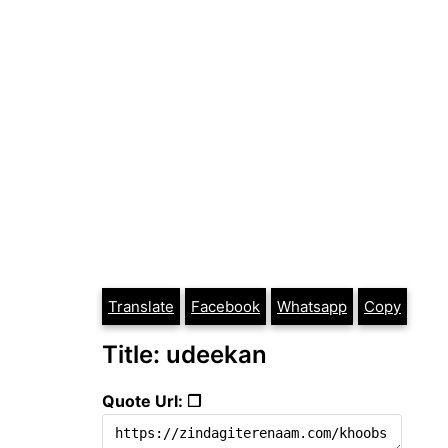
Translate
Facebook
Whatsapp
Copy
Title: udeekan
Quote Url: ❐