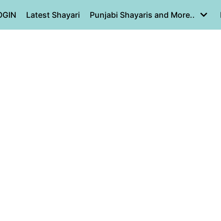
OGIN
Latest Shayari
Punjabi Shayaris and More..