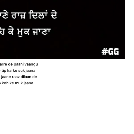
arre de paani vaangu
p tip karke suk jaana
 jaane raaz dilaan de
h keh ke muk jaana