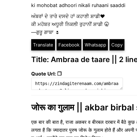
ki mohobat adhoori nikali ruhaani saaddi
ਅੰਬਰਾਂ ਦੇ ਤਾਰੇ ਦਸਦੇ ਹਾਂ ਕਹਾਣੀ ਸ਼ਾਡੀ❤️
ਕੀ ਮਹੋਬਤ ਅਧੂਰੀ ਨਿਕਲੀ ਰੁਹਾਨੀਂ ਸ਼ਾਡੀ 🤫
—ਗੁਰੂ ਗਾਬਾ 🌷
Translate
Facebook
Whatsapp
Copy
Title: Ambraa de taare || 2 li
Quote Url: ❐
जोरू का गुलाम || akbar birbal
एक बार की बात है, राजा अकबर व बीरबल दरबार में बैठे कुछ 
लगता है कि ज्यादातर पुरुष जोरू के गुलाम होते हैं और अपनी