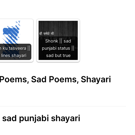
Shonk || sad
h ku tasveera ||
punjabi status ||
 lines shayari
sad but true
e Poems, Sad Poems, Shayari
 sad punjabi shayari