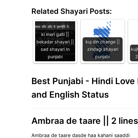
Related Shayari Posts:
ki meri galti ||
bekadar shayari ||
kuj din change ||
sad shayari In
zindagi shayari
kuj
punjabi
punjabi
2
Best Punjabi - Hindi Lov
and English Status
Ambraa de taare || 2 lines
Ambraa de taare dasde haa kahani saaddi