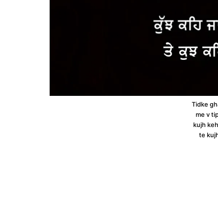
Tidke gh
me v ti
kujh keh
te kuj