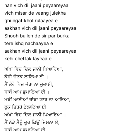
han vich dil jaani peyaareyaa
vich misar de vaang julekha
ghungat khol rulaayea e
aakhan vich dil jaani peyaareyaa
Shooh bulleh de sir par burka
tere ishq nachaayea e
aakhan vich dil jaani peyaareyaa
kehi chettak layeaa e
ਅੱਖਾਂ ਵਿਚ ਦਿਲ ਜਾਨੀ ਪਿਆਰਿਆ,
ਕੇਹੀ ਚੇਟਕ ਲਾਇਆ ਈ ।
ਮੈਂ ਤੇਰੇ ਵਿਚ ਜੱਰਾ ਨਾ ਜੁਦਾਈ,
ਸਾਥੋਂ ਆਪ ਛੁਪਾਇਆ ਈ ।
ਮਝੀਂ ਆਈਆਂ ਰਾਂਝਾ ਯਾਰ ਨਾ ਆਇਆ,
ਫੂਕ ਬਿਰਹੋਂ ਡੋਲਾਇਆ ਈ
ਅੱਖਾਂ ਵਿਚ ਦਿਲ ਜਾਨੀ ਪਿਆਰਿਆ ।
ਮੈਂ ਨੇੜੇ ਮੈਨੂੰ ਦੂਰ ਕਿਉਂ ਦਿਸਨਾ ਏਂ,
ਸਾਥੋਂ ਆਪ ਛੁਪਾਇਆ ਈ