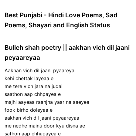
Best Punjabi - Hindi Love Poems, Sad
Poems, Shayari and English Status
Bulleh shah poetry || aakhan vich dil jaani
peyaareyaa
Aakhan vich dil jaani pyaareya
kehi chettak layeaa e
me tere vich jara na judai
saathon aap chhpayea e
majhi aayeaa raanjha yaar na aaeyea
fook birho doleyaa e
aakhan vich dil jaani peyaareyaa
me nedhe mainu door kyu disna ae
sathon aap chhupayea e