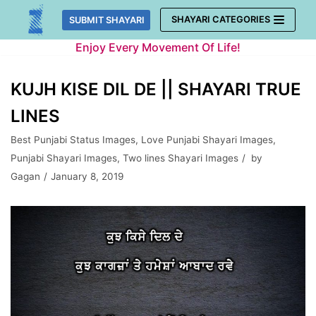
Skip
SHAYARI CATEGORIES
SUBMIT SHAYARI
to
Enjoy Every Movement Of Life!
content
KUJH KISE DIL DE || SHAYARI TRUE
LINES
Best Punjabi Status Images
,
Love Punjabi Shayari Images
,
Punjabi Shayari Images
,
Two lines Shayari Images
by
Gagan
January 8, 2019