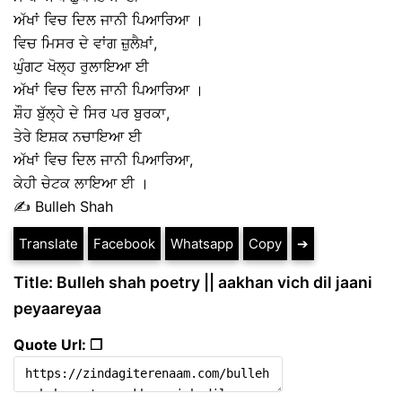
ਅੱਖਾਂ ਵਿਚ ਦਿਲ ਜਾਨੀ ਪਿਆਰਿਆ ।
ਵਿਚ ਮਿਸਰ ਦੇ ਵਾਂਗ ਜ਼ੁਲੈਖ਼ਾਂ,
ਘੁੰਗਟ ਖੋਲ੍ਹ ਰੁਲਾਇਆ ਈ
ਅੱਖਾਂ ਵਿਚ ਦਿਲ ਜਾਨੀ ਪਿਆਰਿਆ ।
ਸ਼ੌਹ ਬੁੱਲ੍ਹੇ ਦੇ ਸਿਰ ਪਰ ਬੁਰਕਾ,
ਤੇਰੇ ਇਸ਼ਕ ਨਚਾਇਆ ਈ
ਅੱਖਾਂ ਵਿਚ ਦਿਲ ਜਾਨੀ ਪਿਆਰਿਆ,
ਕੇਹੀ ਚੇਟਕ ਲਾਇਆ ਈ ।
✍ Bulleh Shah
Translate
Facebook
Whatsapp
Copy
➔
Title: Bulleh shah poetry || aakhan vich dil jaani
peyaareyaa
Quote Url: ❐