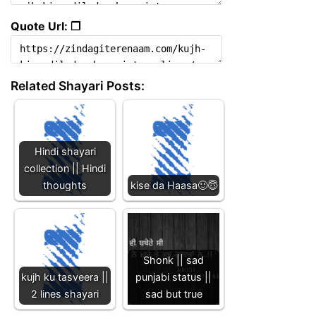
Quote Url: ❐
Related Shayari Posts:
Hindi shayari
collection || Hindi
thoughts
kise da Haasa🙂😇
Shonk || sad
kujh ku tasveera ||
punjabi status ||
2 lines shayari
sad but true