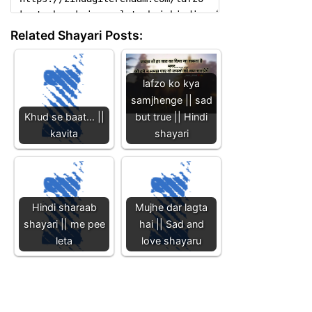
Related Shayari Posts:
lafzo ko kya
samjhenge || sad
Khud se baat... ||
but true || Hindi
kavita
shayari
Hindi sharaab
Mujhe dar lagta
shayari || me pee
hai || Sad and
leta
love shayaru