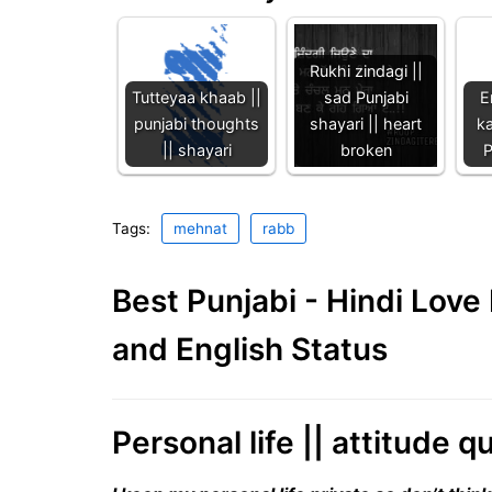
Rukhi zindagi ||
Tutteyaa khaab ||
sad Punjabi
E
punjabi thoughts
shayari || heart
ka
|| shayari
broken
P
Tags:
mehnat
rabb
Best Punjabi - Hindi Lov
and English Status
Personal life || attitude 