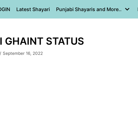
OGIN
Latest Shayari
Punjabi Shayaris and More..
I GHAINT STATUS
September 16, 2022