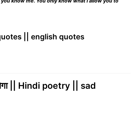
nk you know me. You only know what I allow you to
 quotes || english quotes
ा होगा || Hindi poetry || sad