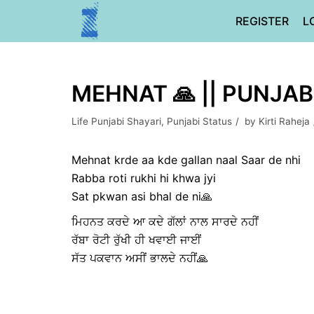
Skip
REGISTER
L
to
content
MEHNAT 🙏 || PUNJAB
Life Punjabi Shayari
,
Punjabi Status
by
Kirti Raheja
Mehnat krde aa kde gallan naal Saar de nhi
Rabba roti rukhi hi khwa jyi
Sat pkwan asi bhal de ni🙏
ਮਿਹਨਤ ਕਰਦੇ ਆ ਕਦੇ ਗੱਲਾਂ ਨਾਲ ਸਾਰਦੇ ਨਹੀਂ
ਰੱਬਾ ਰੋਟੀ ਰੁੱਖੀ ਹੀ ਖਵਾਈ ਜਾਈਂ
ਸੱਤ ਪਕਵਾਨ ਅਸੀਂ ਭਾਲਦੇ ਨਹੀਂ🙏