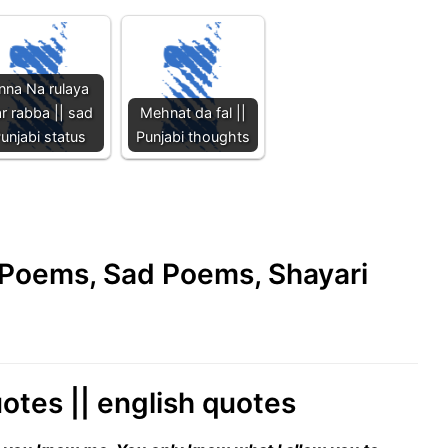
nna Na rulaya
r rabba || sad
Mehnat da fal ||
unjabi status
Punjabi thoughts
e Poems, Sad Poems, Shayari
quotes || english quotes