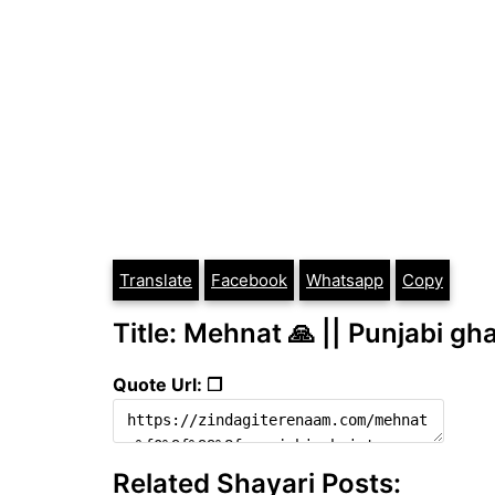
Translate
Facebook
Whatsapp
Copy
Title: Mehnat 🙏 || Punjabi gh
Quote Url: ❐
Related Shayari Posts: