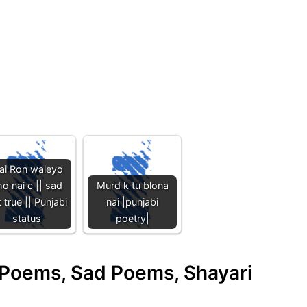
ai Ron waleyo
o nai c || sad
Murd k tu blona
 true || Punjabi
nai |punjabi
status
poetry|
e Poems, Sad Poems, Shayari