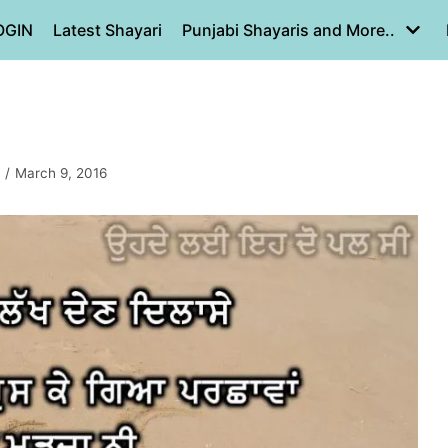
OGIN
Latest Shayari
Punjabi Shayaris and More..
March 9, 2016