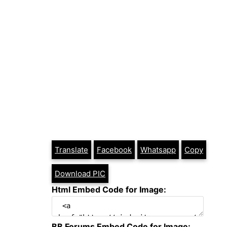
Translate
Facebook
Whatsapp
Copy
Download PIC
Html Embed Code for Image:
BB Forums Embed Code for Image: