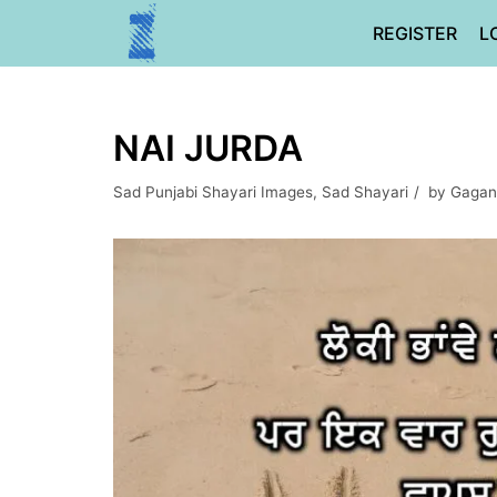
Skip
REGISTER
L
to
content
NAI JURDA
Sad Punjabi Shayari Images
,
Sad Shayari
by
Gagan