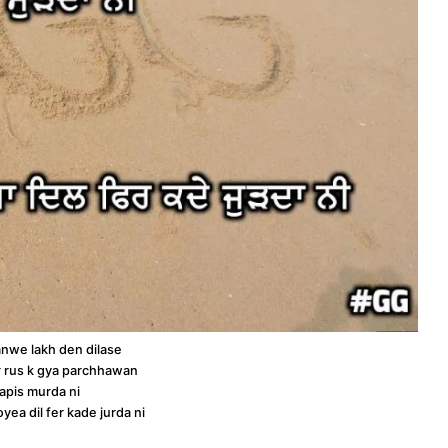
anwe lakh den dilase
r rus k gya parchhawan
apis murda ni
oyea dil fer kade jurda ni