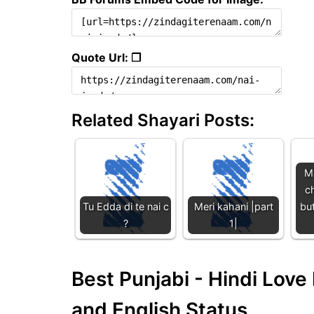
Quote Url: ❐
Related Shayari Posts:
M
ch
Tu Edda di te nai c
Meri kahani |part
but
?
1|
Best Punjabi - Hindi Lov
and English Status