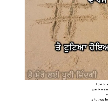
Loki bh
par ik waa
v
te tutiyaa h