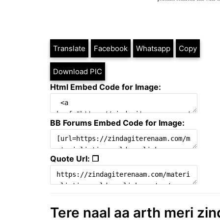
Translate
Facebook
Whatsapp
Copy
Download PIC
Html Embed Code for Image:
BB Forums Embed Code for Image:
Quote Url: ❐
Tere naal aa arth meri zin