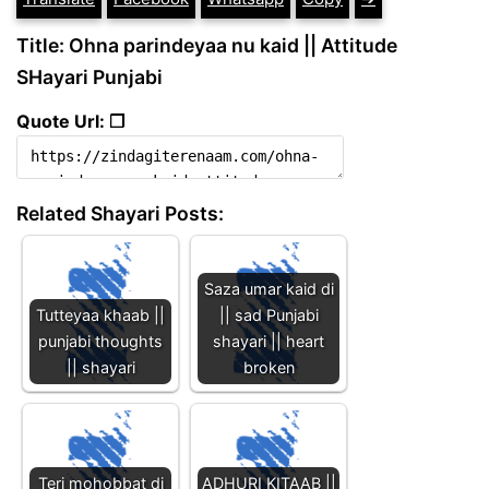
Title: Ohna parindeyaa nu kaid || Attitude
SHayari Punjabi
Quote Url: ❐
Related Shayari Posts:
Saza umar kaid di
Tutteyaa khaab ||
|| sad Punjabi
punjabi thoughts
shayari || heart
|| shayari
broken
Teri mohobbat di
ADHURI KITAAB ||