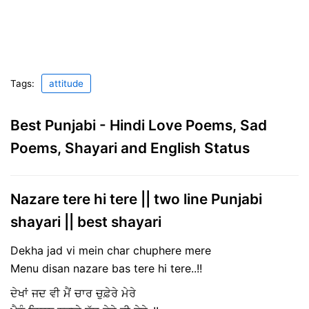
Tags:
attitude
Best Punjabi - Hindi Love Poems, Sad
Poems, Shayari and English Status
Nazare tere hi tere || two line Punjabi
shayari || best shayari
Dekha jad vi mein char chuphere mere
Menu disan nazare bas tere hi tere..!!
ਦੇਖਾਂ ਜਦ ਵੀ ਮੈਂ ਚਾਰ ਚੁਫ਼ੇਰੇ ਮੇਰੇ