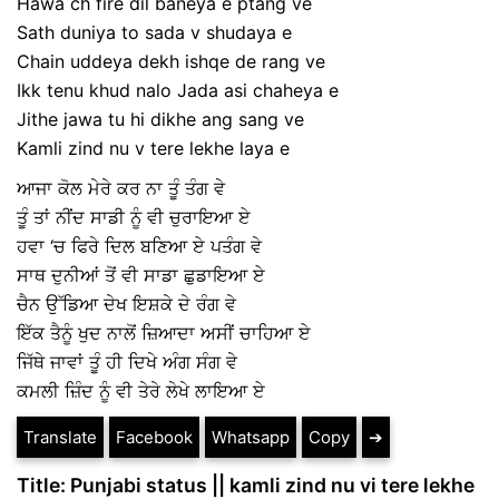
Hawa ch fire dil baneya e ptang ve
Sath duniya to sada v shudaya e
Chain uddeya dekh ishqe de rang ve
Ikk tenu khud nalo Jada asi chaheya e
Jithe jawa tu hi dikhe ang sang ve
Kamli zind nu v tere lekhe laya e
ਆਜਾ ਕੋਲ ਮੇਰੇ ਕਰ ਨਾ ਤੂੰ ਤੰਗ ਵੇ
ਤੂੰ ਤਾਂ ਨੀਂਦ ਸਾਡੀ ਨੂੰ ਵੀ ਚੁਰਾਇਆ ਏ
ਹਵਾ ‘ਚ ਫਿਰੇ ਦਿਲ ਬਣਿਆ ਏ ਪਤੰਗ ਵੇ
ਸਾਥ ਦੁਨੀਆਂ ਤੋਂ ਵੀ ਸਾਡਾ ਛੁਡਾਇਆ ਏ
ਚੈਨ ਉੱਡਿਆ ਦੇਖ ਇਸ਼ਕੇ ਦੇ ਰੰਗ ਵੇ
ਇੱਕ ਤੈਨੂੰ ਖੁਦ ਨਾਲੋਂ ਜ਼ਿਆਦਾ ਅਸੀਂ ਚਾਹਿਆ ਏ
ਜਿੱਥੇ ਜਾਵਾਂ ਤੂੰ ਹੀ ਦਿਖੇ ਅੰਗ ਸੰਗ ਵੇ
ਕਮਲੀ ਜ਼ਿੰਦ ਨੂੰ ਵੀ ਤੇਰੇ ਲੇਖੇ ਲਾਇਆ ਏ
Translate
Facebook
Whatsapp
Copy
➔
Title: Punjabi status || kamli zind nu vi tere lekhe