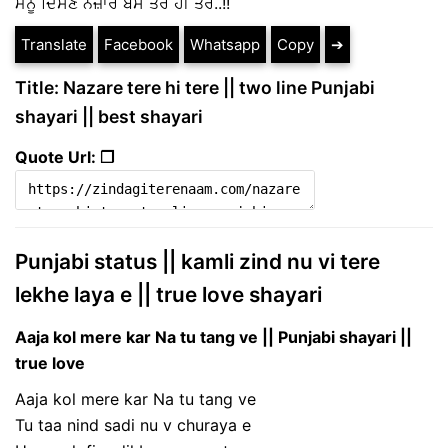
ਮੈਨੂੰ ਦਿਸਣ ਨਜ਼ਾਰੇ ਬੱਸ ਤੇਰੇ ਹੀ ਤੇਰੇ..!!
Translate
Facebook
Whatsapp
Copy
➔
Title: Nazare tere hi tere || two line Punjabi
shayari || best shayari
Quote Url: ❐
Punjabi status || kamli zind nu vi tere
lekhe laya e || true love shayari
Aaja kol mere kar Na tu tang ve || Punjabi shayari ||
true love
Aaja kol mere kar Na tu tang ve
Tu taa nind sadi nu v churaya e