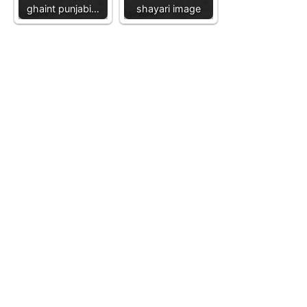
ghaint punjabi…
shayari image