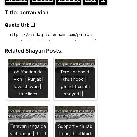
Title: perran vich
Quote Url: ❐
Related Shayari Posts:
oh Yaadan de
Tere saahan di
vich || Punjabi
khushboo ||
love shayari ||
ghaint Punjabi
true lines
shayari ||…
Tereyan ranga de
Support vich rab
vich range || best
|| punjabi attitude