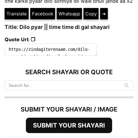
ithe karke pyaar dilo sohniye dil wale bhull jande aa x2
Translate
Facebook
Whatsapp
Copy
➔
Title: Dilo pyar || time time di gal shayari
Quote Url: ❐
SEARCH SHAYARI OR QUOTE
SUBMIT YOUR SHAYARI / IMAGE
SUBMIT YOUR SHAYARI