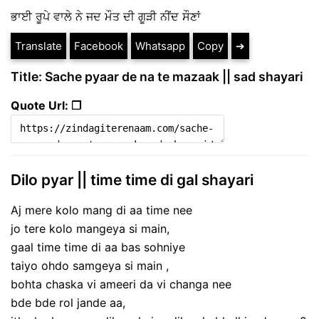
ਭਾਈ ਰੂਪੇ ਵਾਲੇ ਨੇ ਜਦ ਮੌਤ ਦੀ ਗੂੜੀ ਨੀਂਦ ਸੌਣਾਂ
Translate
Facebook
Whatsapp
Copy
➔
Title: Sache pyaar de na te mazaak || sad shayari
Quote Url: ❐
Dilo pyar || time time di gal shayari
Aj mere kolo mang di aa time nee
jo tere kolo mangeya si main,
gaal time time di aa bas sohniye
taiyo ohdo samgeya si main ,
bohta chaska vi ameeri da vi changa nee
bde bde rol jande aa,