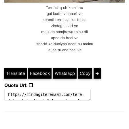
Tere ishq ch kamli ho
gai kudhi vichaari ve
kehndi tere naal kattni aa
zindagi saari ve
me kida samjhawa tainu dil
apne da haal ve
shadd ke duniyaa daari nu mainu
le jaa tu ane naal ve
Translate
Facebook
Whatsapp
Copy
➔
Quote Url: ❐