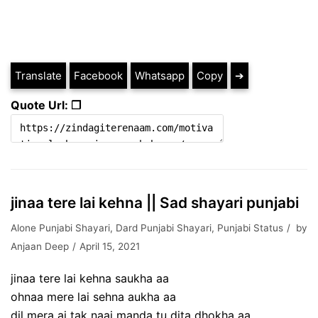
Translate
Facebook
Whatsapp
Copy
➔
Quote Url: ❐
jinaa tere lai kehna || Sad shayari punjabi
Alone Punjabi Shayari
,
Dard Punjabi Shayari
,
Punjabi Status
by
Anjaan Deep
April 15, 2021
jinaa tere lai kehna saukha aa
ohnaa mere lai sehna aukha aa
dil mera aj tak naai manda tu dita dhokha aa