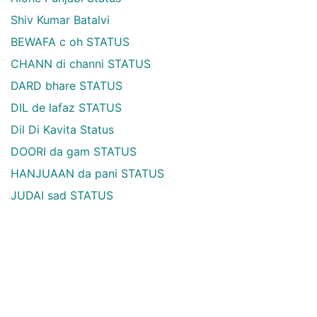
Shiv Kumar Batalvi
BEWAFA c oh STATUS
CHANN di channi STATUS
DARD bhare STATUS
DIL de lafaz STATUS
Dil Di Kavita Status
DOORI da gam STATUS
HANJUAAN da pani STATUS
JUDAI sad STATUS
MAUT naal pyar STATUS
NAINA di baat STATUS
PYAR love STATUS
RAAT ute likhe STATUS
ROOH soul STATUS