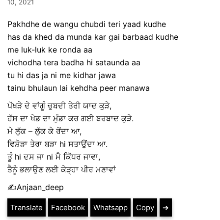
10, 2021
Pakhdhe de wangu chubdi teri yaad kudhe
has da khed da munda kar gai barbaad kudhe
me luk-luk ke ronda aa
vichodha tera badha hi sataunda aa
tu hi das ja ni me kidhar jawa
tainu bhulaun lai kehdha peer manawa
ਪੱਖੜੇ ਦੇ ਵਾਂਗੂੰ ਚੁਬਦੀ ਤੇਰੀ ਯਾਦ ਕੁੜੇ,
ਹੱਸ ਦਾ ਖੇਡ ਦਾ ਮੁੰਡਾ ਕਰ ਗਈ ਬਰਬਾਦ ਕੁੜੇ.
ਮੇ ਲੁੱਕ – ਲੁੱਕ ਕੇ ਰੋਂਦਾ ਆ,
ਵਿਸ਼ੋੜਾ ਤੇਰਾ ਬੜਾ hi ਸਤਾਉਂਦਾ ਆ.
ਤੂੰ hi ਦਸ ਜਾ ni ਮੈ ਕਿੱਧਰ ਜਾਵਾ,
ਤੈਨੂੰ ਭਲਾਉਣ ਲਈ ਕੇੜ੍ਹਾ ਪੀਰ ਮਣਾਵਾਂ
✍️Anjaan_deep
Translate
Facebook
Whatsapp
Copy
➔