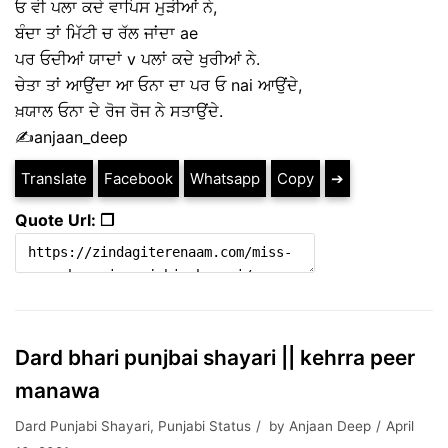
ਓ ਵੀ ਪਲਾ ਕਦੇ ਵਾਪਿਸ ਮੁੜੀਆਂ ਨੇ,
ਬੰਦਾ ਤਾਂ ਮਿੱਟੀ ਚ ਰੱਲ ਜਾਂਦਾ ae
ਪਰ ਓਦੀਆਂ ਯਾਦਾਂ v ਪਲਾਂ ਕਦੇ ਖੁਰੀਆਂ ਨੇ.
ਚੇਤਾ ਤਾਂ ਆਉਂਦਾ ਆ ਓਨਾ ਦਾ ਪਰ ਓ nai ਆਉਂਦੇ,
ਖ਼ਯਾਲ ਓਨਾ ਦੇ ਰੋਜ ਰੋਜ ਨੇ ਸਤਾਉਂਦੇ.
✍️anjaan_deep
Translate
Facebook
Whatsapp
Copy
➔
Quote Url: ❐
Dard bhari punjbai shayari || kehrra peer
manawa
Dard Punjabi Shayari
,
Punjabi Status
by
Anjaan Deep
April