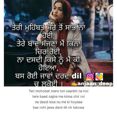
Teri mohobat mere ton saanbh na hoi
tere baad sajjna me kinna chir roi
na dasdi kise nu me ki hoyeaa
bas rohi jawa dard dil ch lukowa