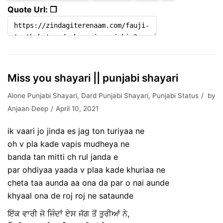
Quote Url: ❐
Miss you shayari || punjabi shayari
Alone Punjabi Shayari
,
Dard Punjabi Shayari
,
Punjabi Status
by
Anjaan Deep
April 10, 2021
ik vaari jo jinda es jag ton turiyaa ne
oh v pla kade vapis mudheya ne
banda tan mitti ch rul janda e
par ohdiyaa yaada v plaa kade khuriaa ne
cheta taa aunda aa ona da par o nai aunde
khyaal ona de roj roj ne sataunde
ਇੱਕ ਵਾਰੀ ਜੋ ਜਿੰਦਾਂ ਏਸ ਜੱਗ ਤੋਂ ਤੁਰੀਆਂ ਨੇ,