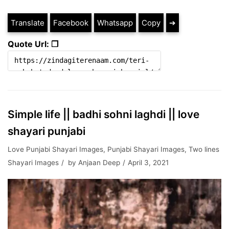
Translate
Facebook
Whatsapp
Copy
➔
Quote Url: ❐
Simple life || badhi sohni laghdi || love
shayari punjabi
Love Punjabi Shayari Images
,
Punjabi Shayari Images
,
Two lines
Shayari Images
by
Anjaan Deep
April 3, 2021