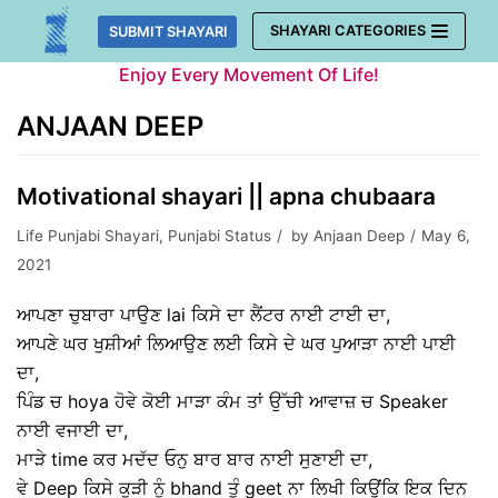
Skip
SHAYARI CATEGORIES
SUBMIT SHAYARI
to
Enjoy Every Movement Of Life!
content
ANJAAN DEEP
Motivational shayari || apna chubaara
Life Punjabi Shayari
,
Punjabi Status
by
Anjaan Deep
May 6,
2021
ਆਪਣਾ ਚੁਬਾਰਾ ਪਾਉਣ lai ਕਿਸੇ ਦਾ ਲੈਂਟਰ ਨਾਈ ਟਾਈ ਦਾ,
ਆਪਣੇ ਘਰ ਖੁਸ਼ੀਆਂ ਲਿਆਉਣ ਲਈ ਕਿਸੇ ਦੇ ਘਰ ਪੁਆੜਾ ਨਾਈ ਪਾਈ
ਦਾ,
ਪਿੰਡ ਚ hoya ਹੋਵੇ ਕੋਈ ਮਾੜਾ ਕੰਮ ਤਾਂ ਉੱਚੀ ਆਵਾਜ਼ ਚ Speaker
ਨਾਈ ਵਜਾਈ ਦਾ,
ਮਾੜੇ time ਕਰ ਮਦੱਦ ਓਨੁ ਬਾਰ ਬਾਰ ਨਾਈ ਸੁਣਾਈ ਦਾ,
ਵੇ Deep ਕਿਸੇ ਕੂੜੀ ਨੂੰ bhand ਤੂੰ geet ਨਾ ਲਿਖੀ ਕਿਉਂਕਿ ਇਕ ਦਿਨ