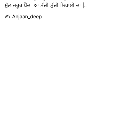
ਮੁੱਲ ਜਰੂਰ ਪੈਂਦਾ ਆ ਸੱਚੀ ਸੁੱਚੀ ਲਿਖਾਈ ਦਾ |..
✍️ Anjaan_deep