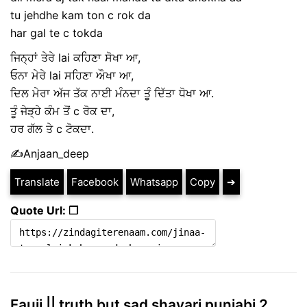
tu jehdhe kam ton c rok da
har gal te c tokda
ਜਿਨ੍ਹਾਂ ਤੇਰੇ lai ਕਹਿਣਾ ਸੋਖਾ ਆ,
ਓਨਾ ਮੇਰੇ lai ਸਹਿਣਾ ਔਖਾ ਆ,
ਦਿਲ ਮੇਰਾ ਅੱਜ ਤੱਕ ਨਾਈ ਮੰਨਦਾ ਤੂੰ ਦਿੱਤਾ ਧੋਖਾ ਆ.
ਤੂੰ ਜੇੜ੍ਹੇ ਕੰਮ ਤੋਂ c ਰੋਕ ਦਾ,
ਹਰ ਗੱਲ ਤੇ c ਟੋਕਦਾ.
✍️Anjaan_deep
Translate
Facebook
Whatsapp
Copy
➔
Quote Url: ❐
Fauji || truth but sad shayari punjabi 2