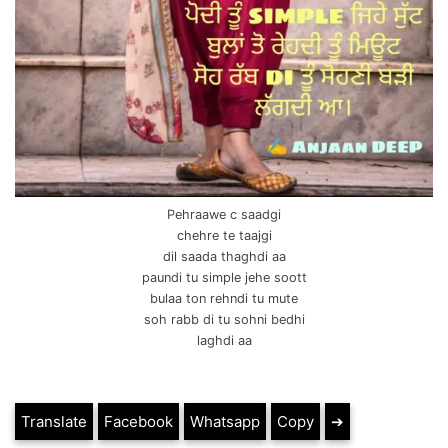
Pehraawe c saadgi
chehre te taajgi
dil saada thaghdi aa
paundi tu simple jehe soott
bulaa ton rehndi tu mute
soh rabb di tu sohni bedhi
laghdi aa
Translate
Facebook
Whatsapp
Copy
➔