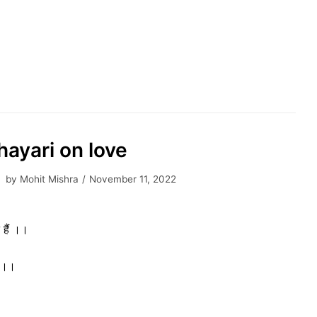
shayari on love
by
Mohit Mishra
November 11, 2022
 हैं ।।
ं ।।